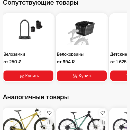
Сопутствующие товары
Велозамки
Велокорзины
Детские 
от 250 ₽
от 994 ₽
от 1 625 
Купить
Купить
Аналогичные товары
збранное
Избранное
Избранное
равнение
Сравнение
Сравнение