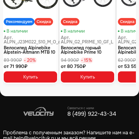
Рекомендуем
Скидка
Скидка
Скидка
В наличии
В наличии
В налич
Арт.
Арт.
Арт.
ALPN_J23M022_S10_M_O_air
ALPN_G2_PRIME_10_GF_L
ALPN_G2_
Велосипед Alpinebike
Велосипед горный
Велосипе
Alpstein-Altmann MTB 10
Alpinebike Prime 10
Alpinebike
air цвет оливковый
туманный зеленый
фиолетов
89 990₽
- 20%
94 990₽
- 15%
62 990₽
от 71 990₽
от 80 750₽
от 53 55
Купить
Купить
Связаться с нами
8 (499) 922-43-34
Проблема с полученным заказом? Напишите нам на e-
mail
help@velocityk.ru
и мы всё решим.