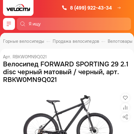
8 (499) 922-43-34
Меню
Горные велосипеды
Продажа велосипедов
Велотовары
Арт. RBKW0MN9Q021
Велосипед FORWARD SPORTING 29 2.1
disc черный матовый / черный, арт.
RBKW0MN9Q021
Изб
Сра
Под