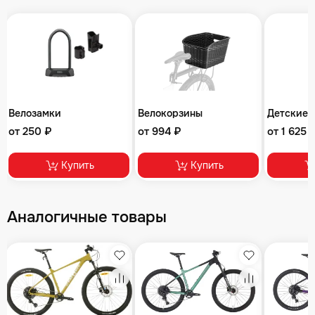
Велозамки
Велокорзины
Детские 
от 250 ₽
от 994 ₽
от 1 625 
Купить
Купить
Аналогичные товары
збранное
Избранное
Избранное
равнение
Сравнение
Сравнение