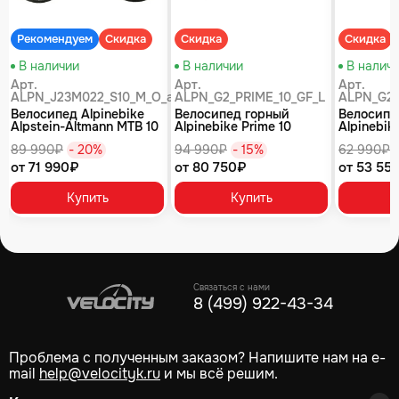
Рекомендуем
Скидка
Скидка
Скидка
В наличии
В наличии
В налич
Арт.
Арт.
Арт.
ALPN_J23M022_S10_M_O_air
ALPN_G2_PRIME_10_GF_L
ALPN_G2_
Велосипед Alpinebike
Велосипед горный
Велосипе
Alpstein-Altmann MTB 10
Alpinebike Prime 10
Alpinebike
air цвет оливковый
туманный зеленый
фиолетов
89 990₽
- 20%
94 990₽
- 15%
62 990₽
от 71 990₽
от 80 750₽
от 53 55
Купить
Купить
Связаться с нами
8 (499) 922-43-34
Проблема с полученным заказом? Напишите нам на e-
mail
help@velocityk.ru
и мы всё решим.