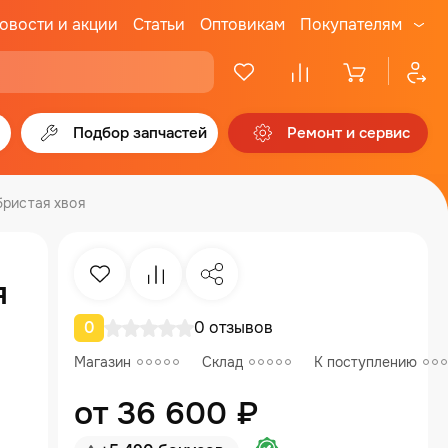
овости и акции
Статьи
Оптовикам
Покупателям
Подбор запчастей
Ремонт и сервис
ебристая хвоя
Избранное
Сравнение
Поделиться
я
0
0 отзывов
Магазин
Склад
К поступлению
от 36 600 ₽