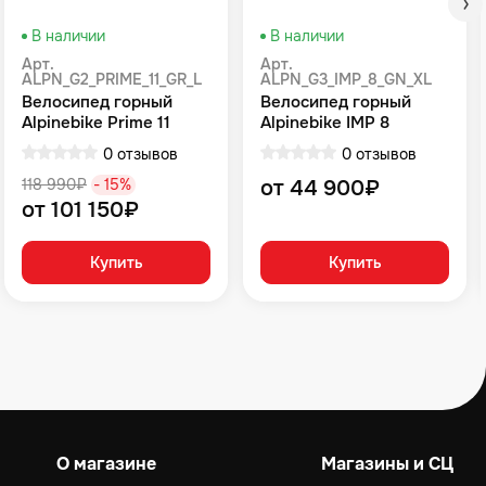
В наличии
В наличии
Арт.
Арт.
ALPN_G2_PRIME_11_GR_L
ALPN_G3_IMP_8_GN_XL
Велосипед горный
Велосипед горный
Alpinebike Prime 11
Alpinebike IMP 8
громовой серый
Зеленый
0 отзывов
0 отзывов
118 990₽
- 15%
от 44 900₽
от 101 150₽
Купить
Купить
О магазине
Магазины и СЦ