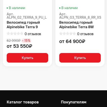
В наличии
В наличии
Арт.
Арт.
ALPN_G2_TERRA_9_PU_L
ALPN_G3_TERRA_8_RR_XS
Велосипед горный
Велосипед горный
Alpinebike Terra 9
Alpinebike Terra 8W
фиолетовый космос
Красный
0 отзывов
0 отзывов
62 990₽
- 15%
от 64 900₽
от 53 550₽
Купить
Купить
Каталог товаров
Покупателям