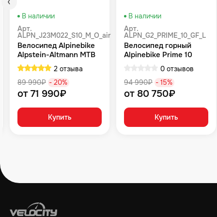
В наличии
В наличии
Арт.
Арт.
ALPN_J23M022_S10_M_O_air
ALPN_G2_PRIME_10_GF_L
Велосипед Alpinebike
Велосипед горный
Alpstein-Altmann MTB
Alpinebike Prime 10
10 air цвет оливковый
туманный зеленый
2 отзыва
0 отзывов
89 990₽
- 20%
94 990₽
- 15%
от 71 990₽
от 80 750₽
Купить
Купить