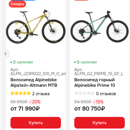
Скидка
В наличии
В наличии
Арт.
Арт.
ALPN_J23M022_S10_M_O_air
ALPN_G2_PRIME_10_GF_L
Велосипед Alpinebike
Велосипед горный
Alpstein-Altmann MTB
Alpinebike Prime 10
10 air цвет оливковый
туманный зеленый
2 отзыва
0 отзывов
89 990₽
- 20%
94 990₽
- 15%
от 71 990₽
от 80 750₽
Купить
Купить