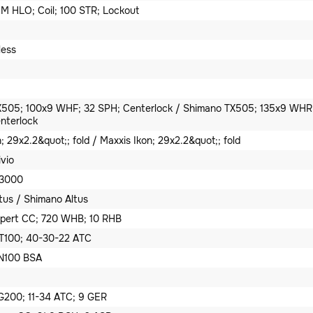
M HLO; Coil; 100 STR; Lockout
less
505; 100x9 WHF; 32 SPH; Centerlock / Shimano TX505; 135x9 WHR
nterlock
; 29x2.2&quot;; fold / Maxxis Ikon; 29x2.2&quot;; fold
ivio
M3000
tus / Shimano Altus
pert CC; 720 WHB; 10 RHB
T100; 40-30-22 ATC
N100 BSA
200; 11-34 ATC; 9 GER