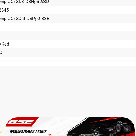
mp CC; 31.8 DSH; 6 ASD
2345
mp CC; 30.9 DSP; 0 SSB
e/Red
00