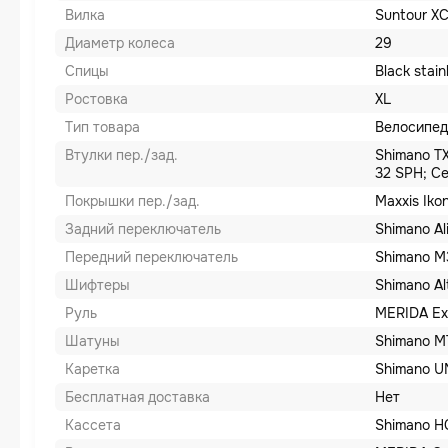
Вилка
Suntour XC
Диаметр колеса
29
Спицы
Black stain
Ростовка
XL
Тип товара
Велосипед
Втулки пер./зад.
Shimano TX
32 SPH; Ce
Покрышки пер./зад.
Maxxis Ikon
Задний переключатель
Shimano Al
Передний переключатель
Shimano 
Шифтеры
Shimano Al
Руль
MERIDA Ex
Шатуны
Shimano M
Каретка
Shimano U
Бесплатная доставка
Нет
Кассета
Shimano HG