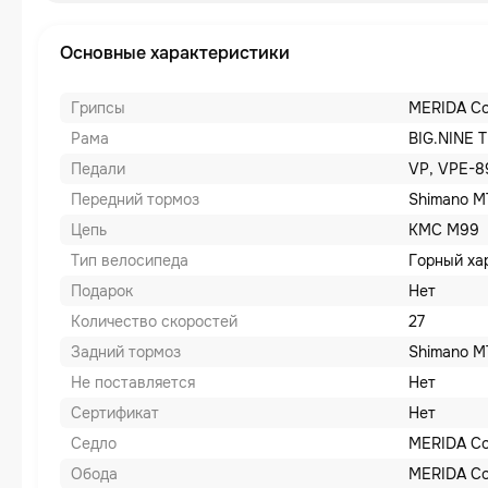
Основные характеристики
Грипсы
MERIDA C
Рама
BIG.NINE 
Педали
VP, VPE-8
Передний тормоз
Shimano M
Цепь
KMC M99
Тип велосипеда
Горный ха
Подарок
Нет
Количество скоростей
27
Задний тормоз
Shimano M
Не поставляется
Нет
Сертификат
Нет
Седло
MERIDA C
Обода
MERIDA Co