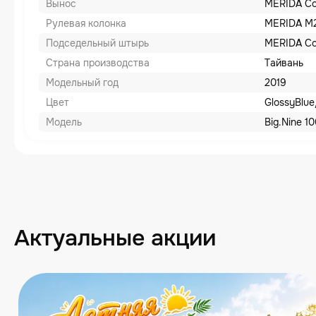
Вынос
MERIDA Co
Рулевая колонка
MERIDA M
Подседельный штырь
MERIDA Co
Страна производства
Тайвань
Модельный год
2019
Цвет
GlossyBlu
Модель
Big.Nine 1
Актуальные акции