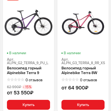
В наличии
В наличии
Арт.
Арт.
ALPN_G2_TERRA_9_PU_L
ALPN_G3_TERRA_8_RR_XS
Велосипед горный
Велосипед горный
Alpinebike Terra 9
Alpinebike Terra 8W
фиолетовый космос
Красный
0 отзывов
0 отзывов
62 990₽
- 15%
от 64 900₽
от 53 550₽
Купить
Купить