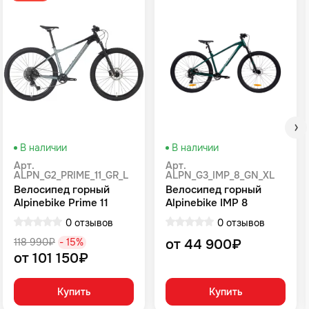
В наличии
В наличии
Арт.
Арт.
ALPN_G2_PRIME_11_GR_L
ALPN_G3_IMP_8_GN_XL
Велосипед горный
Велосипед горный
Alpinebike Prime 11
Alpinebike IMP 8
громовой серый
Зеленый
0 отзывов
0 отзывов
118 990₽
- 15%
от 44 900₽
от 101 150₽
Купить
Купить