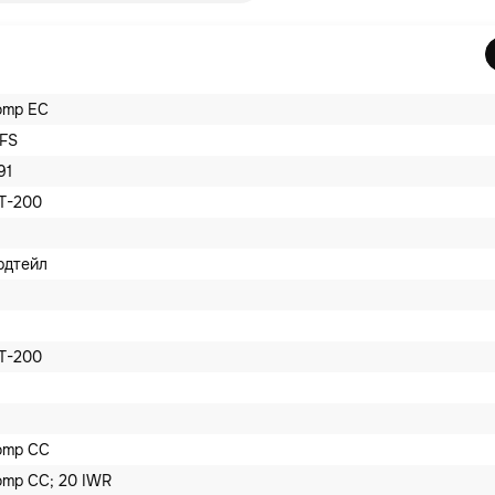
omp EC
TFS
91
T-200
рдтейл
T-200
omp CC
mp CC; 20 IWR