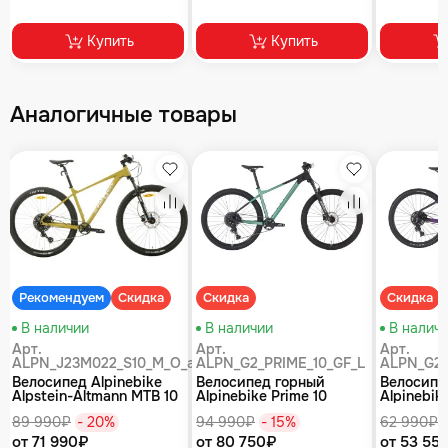
Купить
Купить
Аналогичные товары
збранное
Избранное
Избранное
равнение
Сравнение
Сравнение
Рекомендуем
Скидка
Скидка
Скидка
В наличии
В наличии
В налич
Арт.
Арт.
Арт.
ALPN_J23M022_S10_M_O_air
ALPN_G2_PRIME_10_GF_L
ALPN_G2_
Велосипед Alpinebike
Велосипед горный
Велосипе
Alpstein-Altmann MTB 10
Alpinebike Prime 10
Alpinebike
air цвет оливковый
туманный зеленый
фиолетов
89 990₽
- 20%
94 990₽
- 15%
62 990₽
от 71 990₽
от 80 750₽
от 53 55