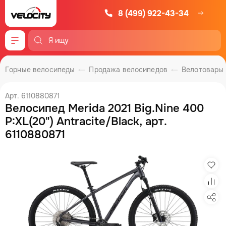
8 (499) 922-43-34
Меню
Горные велосипеды
Продажа велосипедов
Велотовары
Арт. 6110880871
Велосипед Merida 2021 Big.Nine 400
Р:XL(20") Antracite/Black, арт.
6110880871
Изб
Сра
Под