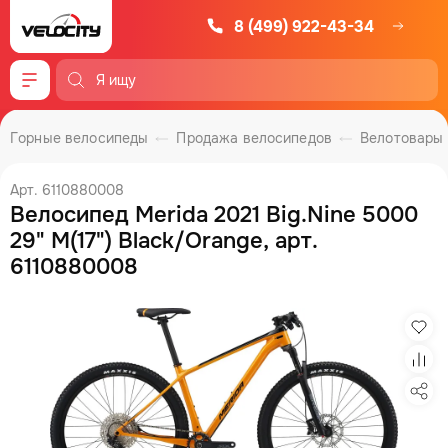
8 (499) 922-43-34
Меню
Горные велосипеды
Продажа велосипедов
Велотовары
Арт. 6110880008
Велосипед Merida 2021 Big.Nine 5000
29" M(17") Black/Orange, арт.
6110880008
Изб
Сра
Под