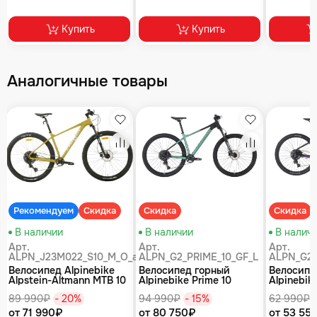
Купить
Купить
Аналогичные товары
збранное
Избранное
Избранное
равнение
Сравнение
Сравнение
Рекомендуем
Скидка
Скидка
Скидка
В наличии
В наличии
В налич
Арт.
Арт.
Арт.
ALPN_J23M022_S10_M_O_air
ALPN_G2_PRIME_10_GF_L
ALPN_G2_
Велосипед Alpinebike
Велосипед горный
Велосипе
Alpstein-Altmann MTB 10
Alpinebike Prime 10
Alpinebike
air цвет оливковый
туманный зеленый
фиолетов
89 990₽
- 20%
94 990₽
- 15%
62 990₽
от 71 990₽
от 80 750₽
от 53 55