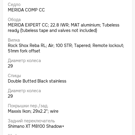
Седло
MERIDA COMP CC
Обода
MERIDA EXPERT CC; 22.8 IWR; MAT aluminium; Tubeless
ready (tubeless tape and valves not included)
Вилка
Rock Shox Reba RL; Air; 100 STR; Tapered; Remote lockout;
51mm fork offset
Диаметр колеса
29
Спицы
Double Butted Black stainless
Диаметр колеса
29
Покрышки пер./зад.
Maxxis Ikon; 29x2.2"; wire
Задний переключатель
Shimano XT M8100 Shadow+