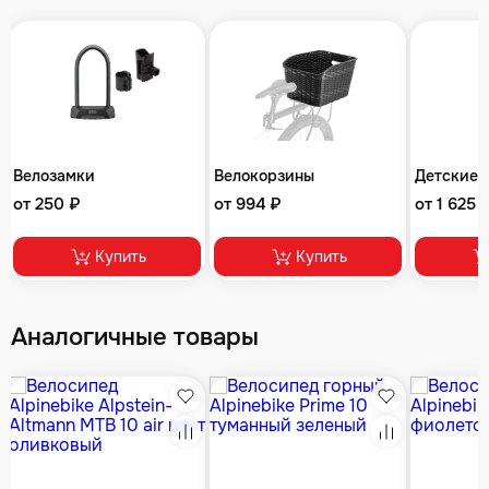
Велозамки
Велокорзины
Детские 
от 250 ₽
от 994 ₽
от 1 625 
Купить
Купить
Аналогичные товары
збранное
Избранное
Избранное
равнение
Сравнение
Сравнение