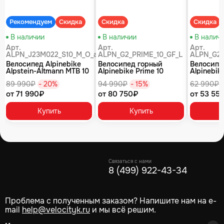
Рекомендуем
Скидка
Скидка
Скидка
В наличии
В наличии
В налич
Арт.
Арт.
Арт.
ALPN_J23M022_S10_M_O_air
ALPN_G2_PRIME_10_GF_L
ALPN_G2_
Велосипед Alpinebike
Велосипед горный
Велосипе
Alpstein-Altmann MTB 10
Alpinebike Prime 10
Alpinebike
air цвет оливковый
туманный зеленый
фиолетов
89 990₽
- 20%
94 990₽
- 15%
62 990₽
от 71 990₽
от 80 750₽
от 53 55
Купить
Купить
Связаться с нами
8 (499) 922-43-34
Проблема с полученным заказом? Напишите нам на e-
mail
help@velocityk.ru
и мы всё решим.