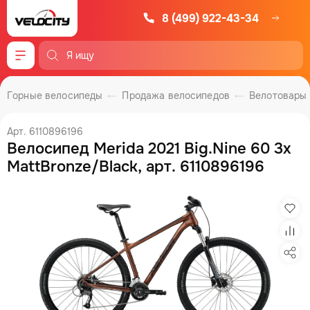
8 (499) 922-43-34
Меню
Горные велосипеды
Продажа велосипедов
Велотовары
Арт. 6110896196
Велосипед Merida 2021 Big.Nine 60 3x
MattBronze/Black, арт. 6110896196
Изб
Сра
Под