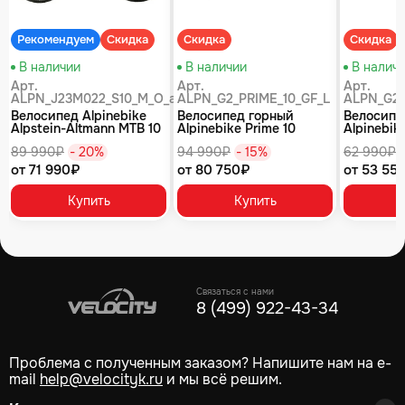
Рекомендуем
Скидка
Скидка
Скидка
В наличии
В наличии
В налич
Арт.
Арт.
Арт.
ALPN_J23M022_S10_M_O_air
ALPN_G2_PRIME_10_GF_L
ALPN_G2_
Велосипед Alpinebike
Велосипед горный
Велосипе
Alpstein-Altmann MTB 10
Alpinebike Prime 10
Alpinebike
air цвет оливковый
туманный зеленый
фиолетов
89 990₽
- 20%
94 990₽
- 15%
62 990₽
от 71 990₽
от 80 750₽
от 53 55
Купить
Купить
Связаться с нами
8 (499) 922-43-34
Проблема с полученным заказом? Напишите нам на e-
mail
help@velocityk.ru
и мы всё решим.