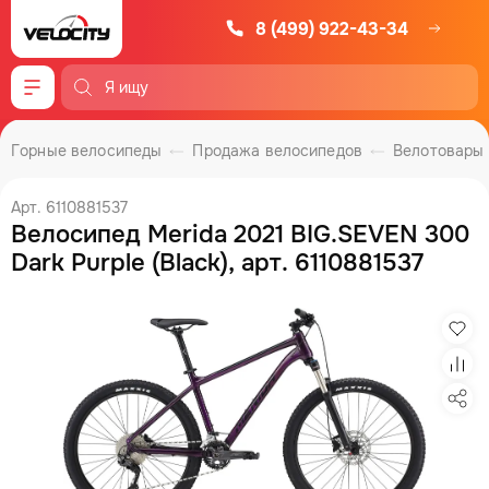
8 (499) 922-43-34
Меню
Горные велосипеды
Продажа велосипедов
Велотовары
Арт. 6110881537
Велосипед Merida 2021 BIG.SEVEN 300
Dark Purple (Black), арт. 6110881537
Изб
Сра
Под