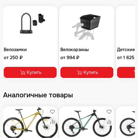
Велозамки
Велокорзины
Детские 
от 250 ₽
от 994 ₽
от 1 625 
Купить
Купить
Аналогичные товары
збранное
Избранное
Избранное
равнение
Сравнение
Сравнение