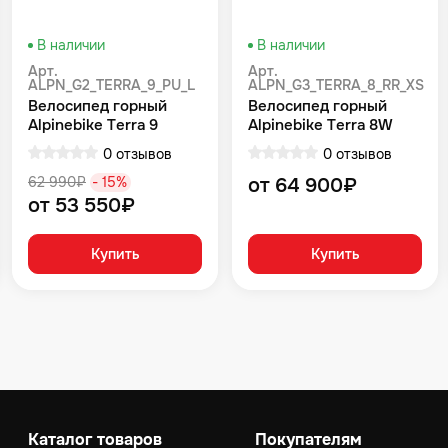
В наличии
В наличии
Арт.
Арт.
ALPN_G2_TERRA_9_PU_L
ALPN_G3_TERRA_8_RR_XS
Велосипед горный
Велосипед горный
Alpinebike Terra 9
Alpinebike Terra 8W
фиолетовый космос
Красный
0 отзывов
0 отзывов
62 990₽
- 15%
от 64 900₽
от 53 550₽
Купить
Купить
Каталог товаров
Покупателям