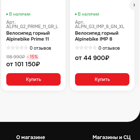
В наличии
В наличии
Арт.
Арт.
ALPN_G2_PRIME_11_GR_L
ALPN_G3_IMP_8_GN_XL
Велосипед горный
Велосипед горный
Alpinebike Prime 11
Alpinebike IMP 8
громовой серый
Зеленый
0 отзывов
0 отзывов
118 990₽
- 15%
от 44 900₽
от 101 150₽
Купить
Купить
О магазине
Магазины и СЦ