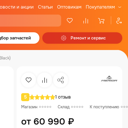
овости и акции
Статьи
Оптовикам
Покупателям
бор запчастей
Ремонт и сервис
Black)
Избранное
Сравнение
Поделиться
5
1 отзыв
Магазин
Склад
К поступлению
от 60 990 ₽