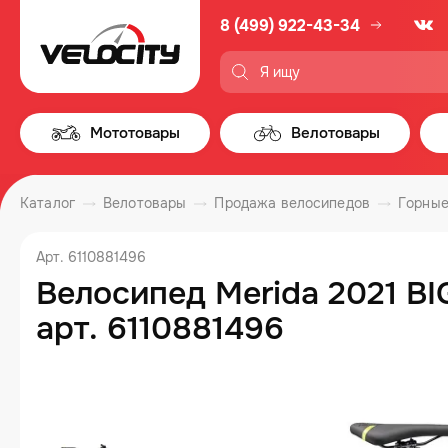
8 (499) 922-43-34
Мототовары
Велотовары
Каталог
Велотовары
Продажа велосипедов
Горные
Арт. 6110881496
Велосипед Merida 2021 BI
арт. 6110881496