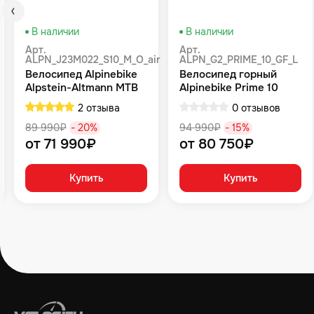
В наличии
В наличии
Арт.
Арт.
ALPN_J23M022_S10_M_O_air
ALPN_G2_PRIME_10_GF_L
Велосипед Alpinebike
Велосипед горный
Alpstein-Altmann MTB
Alpinebike Prime 10
10 air цвет оливковый
туманный зеленый
2 отзыва
0 отзывов
89 990₽
- 20%
94 990₽
- 15%
от 71 990₽
от 80 750₽
Купить
Купить