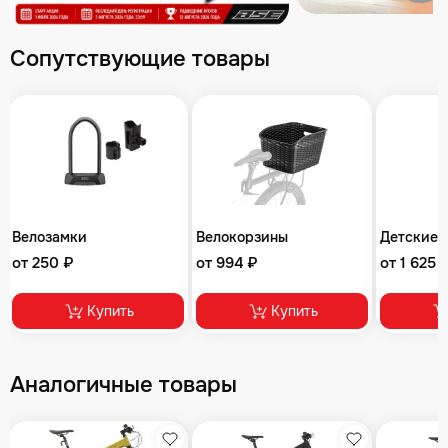
Сопутствующие товары
Велозамки
Велокорзины
Детские 
от 250 ₽
от 994 ₽
от 1 625 
Купить
Купить
Аналогичные товары
збранное
Избранное
Избранное