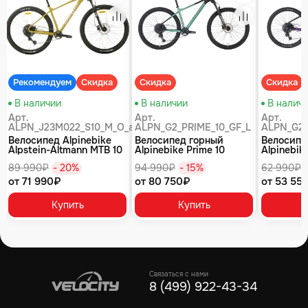
равнение
Сравнение
Сравнение
Рекомендуем
Скидка
Скидка
Скидка
В наличии
В наличии
В налич
Арт.
Арт.
Арт.
ALPN_J23M022_S10_M_O_air
ALPN_G2_PRIME_10_GF_L
ALPN_G2_
Велосипед Alpinebike
Велосипед горный
Велосипе
Alpstein-Altmann MTB 10
Alpinebike Prime 10
Alpinebike
air цвет оливковый
туманный зеленый
фиолетов
89 990₽
- 20%
94 990₽
- 15%
62 990₽
от 71 990₽
от 80 750₽
от 53 55
Купить
Купить
Связаться с нами
8 (499) 922-43-34