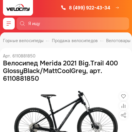
8 (499) 922-43-34
Меню
Горные велосипеды
Продажа велосипедов
Велотовары
Арт. 6110881850
Велосипед Merida 2021 Big.Trail 400
GlossyBlack/MattCoolGrey, арт.
6110881850
Изб
Сра
Под