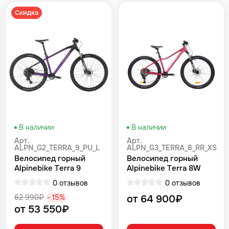
Скидка
В наличии
В наличии
Арт.
Арт.
ALPN_G2_TERRA_9_PU_L
ALPN_G3_TERRA_8_RR_XS
Велосипед горный
Велосипед горный
Alpinebike Terra 9
Alpinebike Terra 8W
фиолетовый космос
Красный
0 отзывов
0 отзывов
62 990₽
- 15%
от 64 900₽
от 53 550₽