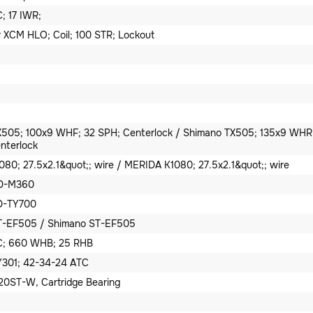
; 17 IWR;
 XCM HLO; Coil; 100 STR; Lockout
505; 100x9 WHF; 32 SPH; Centerlock / Shimano TX505; 135x9 WHR
nterlock
80; 27.5x2.1&quot;; wire / MERIDA K1080; 27.5x2.1&quot;; wire
RD-M360
D-TY700
T-EF505 / Shimano ST-EF505
; 660 WHB; 25 RHB
Y301; 42-34-24 ATC
0ST-W, Cartridge Bearing