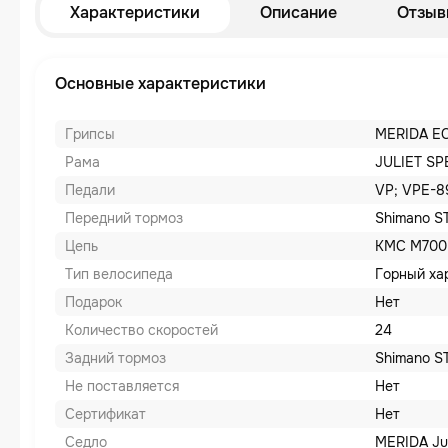
Характеристики
Описание
Отзыв
Основные характеристики
Грипсы
MERIDA E
Рама
JULIET SP
Педали
VP; VPE-8
Передний тормоз
Shimano S
Цепь
KMC M700
Тип велосипеда
Горный ха
Подарок
Нет
Количество скоростей
24
Задний тормоз
Shimano S
Не поставляется
Нет
Сертификат
Нет
Седло
MERIDA Jul