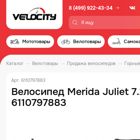
8 (499) 922-43-34
Мототовары
Велотовары
Самок
Каталог
Велотовары
Продажа велосипедов
Горные
Арт. 6110797883
Велосипед Merida Juliet 7.
6110797883