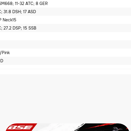
SM668; 11-32 ATC; 8 GER
 31.8 DSH; 17 ASD
P Neck15
 27.2 DSP; 15 SSB
/Pink
-D