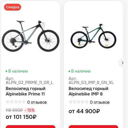
Скидка
В наличии
В наличии
Арт.
Арт.
ALPN_G2_PRIME_11_GR_L
ALPN_G3_IMP_8_GN_XL
Велосипед горный
Велосипед горный
Alpinebike Prime 11
Alpinebike IMP 8
громовой серый
Зеленый
0 отзывов
0 отзывов
118 990₽
- 15%
от 44 900₽
от 101 150₽