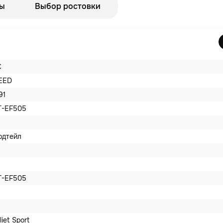
ы
Выбор ростовки
C
EED
91
T-EF505
рдтейл
T-EF505
iet Sport