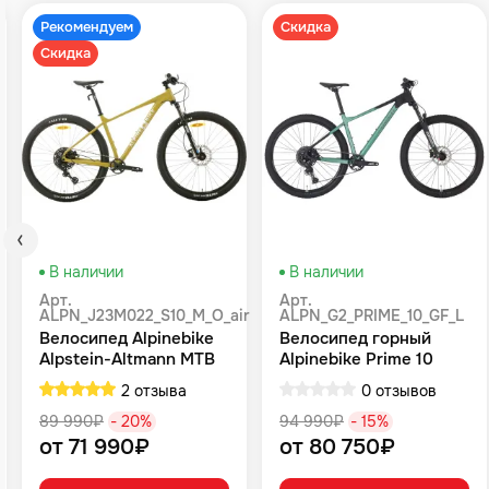
Рекомендуем
Скидка
Скидка
В наличии
В наличии
Арт.
Арт.
ALPN_J23M022_S10_M_O_air
ALPN_G2_PRIME_10_GF_L
Велосипед Alpinebike
Велосипед горный
Alpstein-Altmann MTB
Alpinebike Prime 10
10 air цвет оливковый
туманный зеленый
2 отзыва
0 отзывов
89 990₽
- 20%
94 990₽
- 15%
от 71 990₽
от 80 750₽