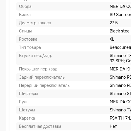
Обода
MERIDA CC
Вилка
SR Suntour
Диаметр колеса
27.5
Спицы
Black steel
Ростовка
XL
Тип товара
Велосипед
Втулки пер./зад.
Shimano TX
32 SPH; Ce
Покрышки пер./зад.
MERIDA K10
Задний переключатель
Shimano 
Передний переключатель
Shimano F
Шифтеры
Shimano S
Руль
MERIDA CC
Шатуны
Shimano T
Каретка
FSA TH-742
Бесплатная доставка
Нет