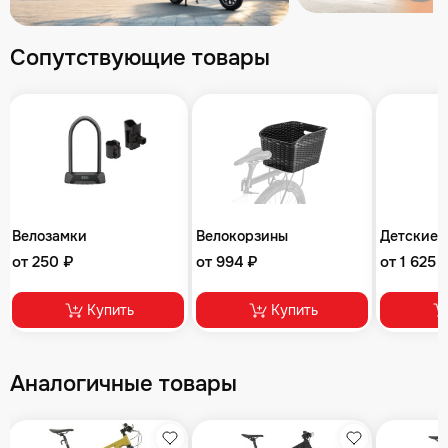
Сопутствующие товары
Велозамки
Велокорзины
Детские 
от 250 ₽
от 994 ₽
от 1 625 
Купить
Купить
Аналогичные товары
збранное
Избранное
Избранное