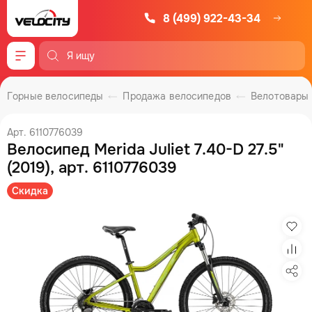
8 (499) 922-43-34
Меню
Горные велосипеды
Продажа велосипедов
Велотовары
Арт. 6110776039
Велосипед Merida Juliet 7.40-D 27.5"
(2019), арт. 6110776039
Скидка
Изб
Сра
Под