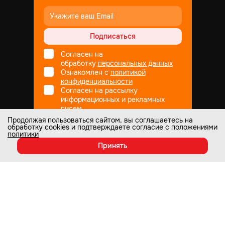
Подписаться
Согласен на
обработку
персональных данных
Ознакомлен с
политикой
конфиденциальности
Согласен на рассылку
информационных и рекламных
писем
Продолжая пользоваться сайтом, вы соглашаетесь на
обработку cookies и подтверждаете согласие с положениями
политики
Не является публичной офертой
© Все права защищены
1998
— 2026
Принять
Настоящий интернет-сайт носит информационный характер и ни при
каких условиях не является публичной офертой, которая определяется
положениями статьи 437 Гражданского кодекса РФ. Информация о
любых характеристиках товаров, указанных на сайте, может быть
изменена в одностороннем порядке и носит информационный характер.
Изображения товаров на любых фотографиях, представленных на