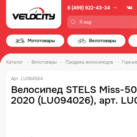
8 (499) 922-43-34
Мототовары
Велотовары
Каталог
Велотовары
Продажа велосипедов
Горные
Арт. LU084564
Велосипед STELS Miss-50
2020 (LU094026), арт. L