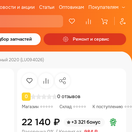
овости и акции
Статьи
Оптовикам
Покупателям
бор запчастей
Ремонт и сервис
тный 2020 (LU094026)
Избранное
Сравнение
Поделиться
0
0 отзывов
Магазин
Склад
К поступлению
22 140 ₽
+3 321 бонус
Рассрочка 0% / Кредит от
984 ₽