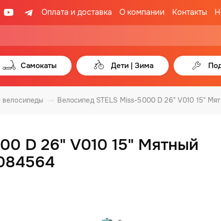
Оплата и доставка
О компании
Контакты
Н
Самокаты
Дети | Зима
Под
 велосипеды
Велосипед STELS Miss-5000 D 26" V010 15" Мя
00 D 26" V010 15" Мятный
U084564