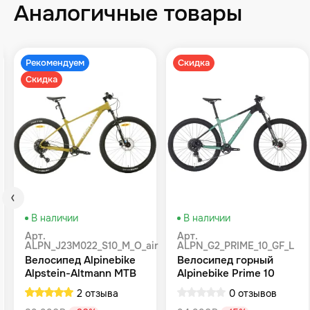
Аналогичные товары
Рекомендуем
Скидка
Скидка
В наличии
В наличии
Арт.
Арт.
ALPN_J23M022_S10_M_O_air
ALPN_G2_PRIME_10_GF_L
Велосипед Alpinebike
Велосипед горный
Alpstein-Altmann MTB
Alpinebike Prime 10
10 air цвет оливковый
туманный зеленый
2 отзыва
0 отзывов