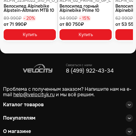
ALPN_J23M022_S10_M_O_air
ALPN_G2_PRIME_10_GF_L
ALPN_G2_
Велосипед Alpinebike
Велосипед горный
Велосипе
Alpstein-Altmann MTB 10
Alpinebike Prime 10
Alpinebike
air цвет оливковый
туманный зеленый
фиолетов
89 990₽
- 20%
94 990₽
- 15%
62 990₽
от 71 990₽
от 80 750₽
от 53 55
Купить
Купить
Связаться с нами
8 (499) 922-43-34
Проблема с полученным заказом? Напишите нам на e-
mail
help@velocityk.ru
и мы всё решим.
Каталог товаров
Покупателям
О магазине