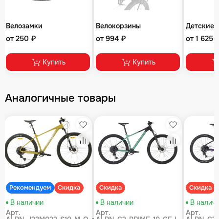
Велозамки
Велокорзины
Детские 
от 250 ₽
от 994 ₽
от 1 625 
Купить
Купить
Аналогичные товары
збранное
Избранное
Избранное
равнение
Сравнение
Сравнение
Рекомендуем
Скидка
Скидка
Скидка
В наличии
В наличии
В налич
Арт.
Арт.
Арт.