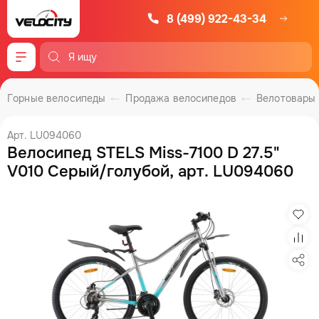
8 (499) 922-43-34
Меню
Горные велосипеды
Продажа велосипедов
Велотовары
Арт. LU094060
Велосипед STELS Miss-7100 D 27.5"
V010 Серый/голубой, арт. LU094060
Изб
Сра
Под