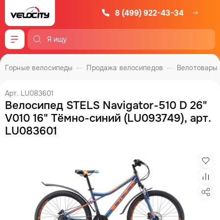
8 (499) 922-43-34
Меню
Горные велосипеды
Продажа велосипедов
Велотовары
Арт. LU083601
Велосипед STELS Navigator-510 D 26"
V010 16" Тёмно-синий (LU093749), арт.
LU083601
Изб
Сра
Под