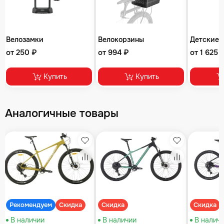
Велозамки
Велокорзины
Детские 
от 250 ₽
от 994 ₽
от 1 625 
Купить
Купить
Аналогичные товары
збранное
Избранное
Избранное
равнение
Сравнение
Сравнение
Рекомендуем
Скидка
Скидка
Скидка
В наличии
В наличии
В налич