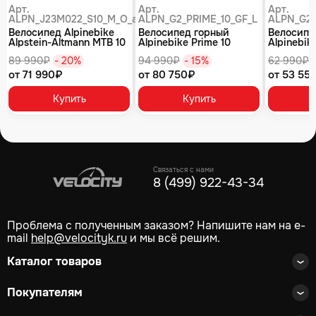
Арт.
Арт.
Арт.
ALPN_J23M022_S10_M_O_air
ALPN_G2_PRIME_10_GF_L
ALPN_G2_
Велосипед Alpinebike
Велосипед горный
Велосипе
Alpstein-Altmann MTB 10
Alpinebike Prime 10
Alpinebike
air цвет оливковый
туманный зеленый
фиолетов
89 990₽
- 20%
94 990₽
- 15%
62 990₽
от 71 990₽
от 80 750₽
от 53 55
Купить
Купить
Связаться с нами
8 (499) 922-43-34
Проблема с полученным заказом? Напишите нам на e-
mail
help@velocityk.ru
и мы всё решим.
Каталог товаров
Покупателям