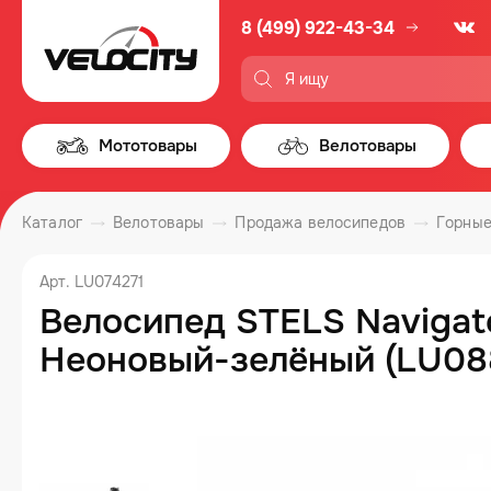
8 (499) 922-43-34
Мототовары
Велотовары
Каталог
Велотовары
Продажа велосипедов
Горные
Арт. LU074271
Велосипед STELS Navigato
Неоновый-зелёный (LU088