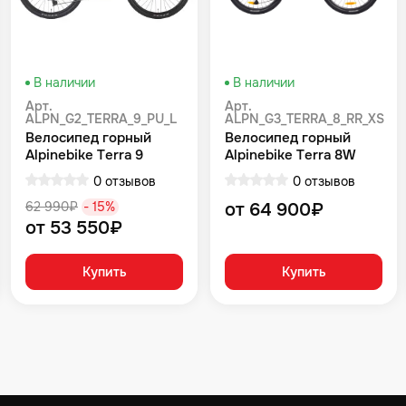
В наличии
В наличии
Арт.
Арт.
ALPN_G2_TERRA_9_PU_L
ALPN_G3_TERRA_8_RR_XS
Велосипед горный
Велосипед горный
Alpinebike Terra 9
Alpinebike Terra 8W
фиолетовый космос
Красный
0 отзывов
0 отзывов
62 990₽
- 15%
от 64 900₽
от 53 550₽
Купить
Купить