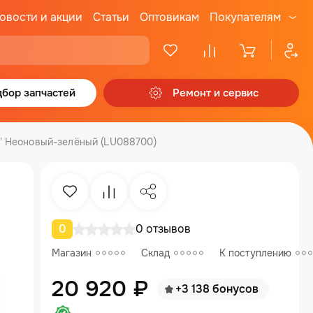
овости и акции
Статьи
Оптовикам
Покупателям
бор запчастей
Ремонт и сервис
4" Неоновый-зелёный (LU088700)
Избранное
Сравнение
Поделиться
0
0 отзывов
Магазин
Склад
К поступлению
20 920 ₽
+3 138 бонусов