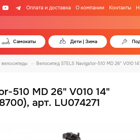
Оплата и доставка
О компании
Контакты
Н
Самокаты
Дети | Зима
Под
 велосипеды
Велосипед STELS Navigator-510 MD 26" V010 1
r-510 MD 26" V010 14"
700), арт. LU074271