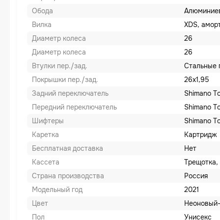
Обода
Алюминие
Вилка
XDS, амор
Диаметр колеса
26
Диаметр колеса
26
Втулки пер./зад.
Стальные 
Покрышки пер./зад.
26x1,95
Задний переключатель
Shimano T
Передний переключатель
Shimano T
Шифтеры
Shimano T
Каретка
Картридж
Бесплатная доставка
Нет
Кассета
Трещотка, 
Страна производства
Россия
Модельный год
2021
Цвет
Неоновый
Пол
Унисекс