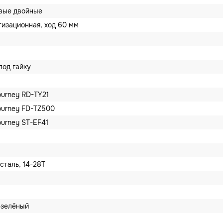
вые двойные
тизационная, ход 60 мм
под гайку
ourney RD-TY21
ourney FD-TZ500
ourney ST-EF41
сталь, 14-28Т
-зелёный