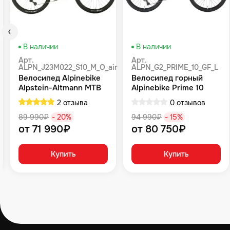
В наличии
В наличии
Арт.
Арт.
ALPN_J23M022_S10_M_O_air
ALPN_G2_PRIME_10_GF_L
Велосипед Alpinebike
Велосипед горный
Alpstein-Altmann MTB
Alpinebike Prime 10
10 air цвет оливковый
туманный зеленый
2 отзыва
0 отзывов
89 990₽
- 20%
94 990₽
- 15%
от 71 990₽
от 80 750₽
Купить
Купить