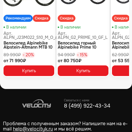
Рекомендуем
Скидка
Скидка
Скидка
В наличии
В наличии
В налич
Арт.
Арт.
Арт.
ALPN_J23M022_S10_M_O_air
ALPN_G2_PRIME_10_GF_L
ALPN_G2_
Велосипед Alpinebike
Велосипед горный
Велосипе
Alpstein-Altmann MTB 10
Alpinebike Prime 10
Alpinebike
air цвет оливковый
туманный зеленый
фиолетов
89 990₽
- 20%
94 990₽
- 15%
62 990₽
от 71 990₽
от 80 750₽
от 53 55
Купить
Купить
Связаться с нами
8 (499) 922-43-34
Проблема с полученным заказом? Напишите нам на e-
mail
help@velocityk.ru
и мы всё решим.