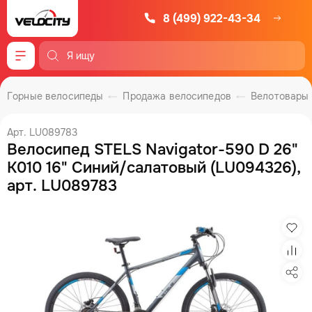
8 (499) 922-43-34
Меню
Горные велосипеды
Продажа велосипедов
Велотовары
Арт. LU089783
Велосипед STELS Navigator-590 D 26"
K010 16" Синий/салатовый (LU094326),
арт. LU089783
Изб
Сра
Под