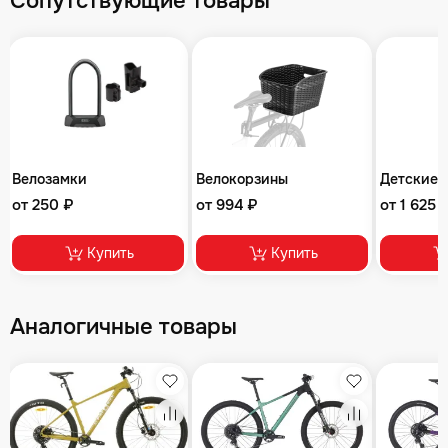
Сопутствующие товары
Велозамки
Велокорзины
Детские 
от 250 ₽
от 994 ₽
от 1 625 
Купить
Купить
Аналогичные товары
збранное
Избранное
Избранное
равнение
Сравнение
Сравнение