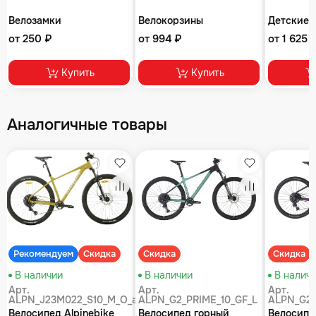
Велозамки
Велокорзины
Детские 
от 250 ₽
от 994 ₽
от 1 625 
Купить
Купить
Аналогичные товары
збранное
Избранное
Избранное
равнение
Сравнение
Сравнение
Рекомендуем
Скидка
Скидка
Скидка
В наличии
В наличии
В налич
Арт.
Арт.
Арт.
ALPN_J23M022_S10_M_O_air
ALPN_G2_PRIME_10_GF_L
ALPN_G2_
Велосипед Alpinebike
Велосипед горный
Велосипе