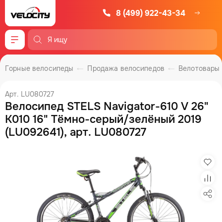
8 (499) 922-43-34
Меню
Горные велосипеды
Продажа велосипедов
Велотовары
Арт. LU080727
Велосипед STELS Navigator-610 V 26"
K010 16" Тёмно-серый/зелёный 2019
(LU092641), арт. LU080727
Изб
Сра
Под