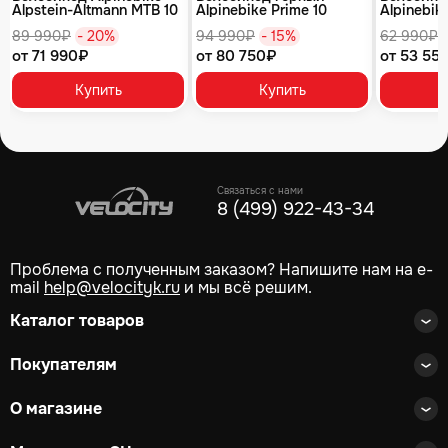
Alpstein-Altmann MTB 10
Alpinebike Prime 10
Alpinebike
air цвет оливковый
туманный зеленый
фиолетов
89 990₽
- 20%
94 990₽
- 15%
62 990₽
от 71 990₽
от 80 750₽
от 53 55
Купить
Купить
Связаться с нами
8 (499) 922-43-34
Проблема с полученным заказом? Напишите нам на e-
mail
help@velocityk.ru
и мы всё решим.
Каталог товаров
Покупателям
О магазине