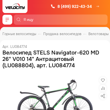
8 (499) 922-43-34
Меню
Горные велосипеды
Продажа велосипедов
Велотовары
Арт. LU084774
Велосипед STELS Navigator-620 MD
26" V010 14" Антрацитовый
(LU088804), арт. LU084774
Изб
Сра
Под