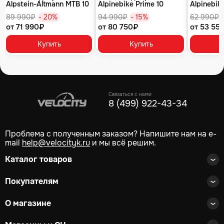
Alpstein-Altmann MTB 10
Alpinebike Prime 10
Alpinebike
air цвет оливковый
туманный зеленый
фиолетов
89 990₽
- 20%
94 990₽
- 15%
62 990₽
от 71 990₽
от 80 750₽
от 53 55
Купить
Купить
Связаться с нами
8 (499) 922-43-34
Проблема с полученным заказом? Напишите нам на e-
mail
help@velocityk.ru
и мы всё решим.
Каталог товаров
Покупателям
О магазине