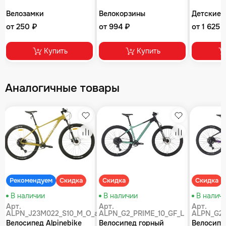
Велозамки
Велокорзины
Детские 
от 250 ₽
от 994 ₽
от 1 625 
Купить
Купить
Аналогичные товары
збранное
Избранное
Избранное
равнение
Сравнение
Сравнение
Рекомендуем
Скидка
Скидка
Скидка
В наличии
В наличии
В налич
Арт.
Арт.
Арт.
ALPN_J23M022_S10_M_O_air
ALPN_G2_PRIME_10_GF_L
ALPN_G2_
Велосипед Alpinebike
Велосипед горный
Велосипе