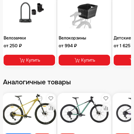
Велозамки
Велокорзины
Детские 
от 250 ₽
от 994 ₽
от 1 625 
Купить
Купить
Аналогичные товары
збранное
Избранное
Избранное
равнение
Сравнение
Сравнение