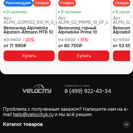
Рекомендуем
Скидка
Скидка
Скидка
В наличии
В наличии
В налич
Арт.
Арт.
Арт.
ALPN_J23M022_S10_M_O_air
ALPN_G2_PRIME_10_GF_L
ALPN_G2_
Велосипед Alpinebike
Велосипед горный
Велосипе
Alpstein-Altmann MTB 10
Alpinebike Prime 10
Alpinebike
air цвет оливковый
туманный зеленый
фиолетов
89 990₽
- 20%
94 990₽
- 15%
62 990₽
от 71 990₽
от 80 750₽
от 53 55
Купить
Купить
Связаться с нами
8 (499) 922-43-34
Проблема с полученным заказом? Напишите нам на e-
mail
help@velocityk.ru
и мы всё решим.
Каталог товаров