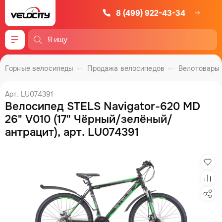
8 (499) 922-43-34
Меню
Горные велосипеды
Продажа велосипедов
Велотовары
Арт. LU074391
Велосипед STELS Navigator-620 MD
26" V010 (17" Чёрный/зелёный/
антрацит), арт. LU074391
Изб
Сра
Под