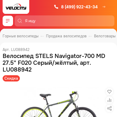
8 (499) 922-43-34
Меню
Горные велосипеды
Продажа велосипедов
Велотовары
Арт. LU088942
Велосипед STELS Navigator-700 MD
27.5" F020 Серый/жёлтый, арт.
LU088942
Скидка
Изб
Сра
Под