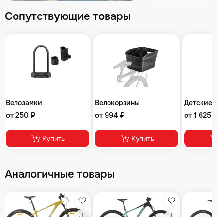
Сопутствующие товары
Велозамки
Велокорзины
Детские 
от 250 ₽
от 994 ₽
от 1 625 
Купить
Купить
Аналогичные товары
збранное
Избранное
Избранное