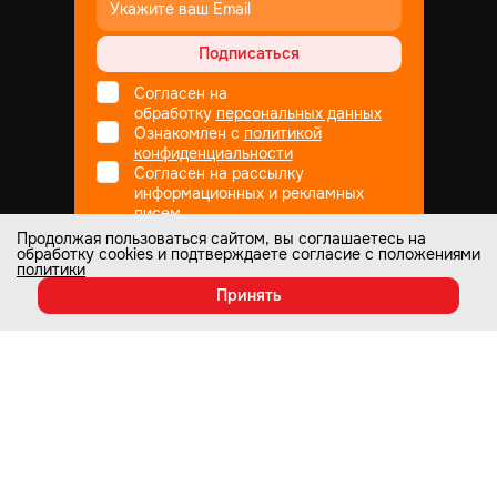
Подписаться
Согласен на
обработку
персональных данных
Ознакомлен с
политикой
конфиденциальности
Согласен на рассылку
информационных и рекламных
писем
Продолжая пользоваться сайтом, вы соглашаетесь на
обработку cookies и подтверждаете согласие с положениями
политики
Не является публичной офертой
© Все права защищены
1998
— 2026
Принять
Настоящий интернет-сайт носит информационный характер и ни при
каких условиях не является публичной офертой, которая определяется
положениями статьи 437 Гражданского кодекса РФ. Информация о
любых характеристиках товаров, указанных на сайте, может быть
изменена в одностороннем порядке и носит информационный характер.
Изображения товаров на любых фотографиях, представленных на
рекламных буклетах, акциях в меню, в каталоге и карточках товаров на
сайте, могут отличаться от оригиналов. Информация по ценам, может