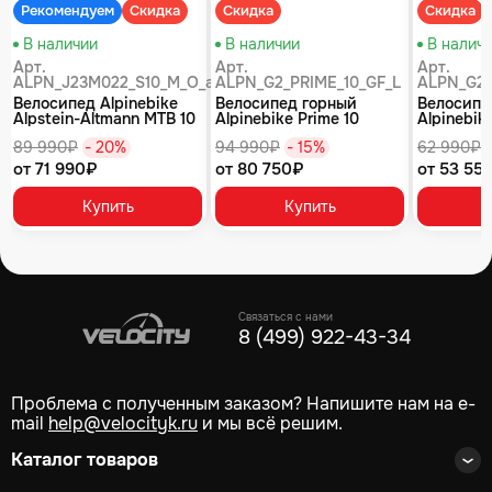
Рекомендуем
Скидка
Скидка
Скидка
В наличии
В наличии
В налич
Арт.
Арт.
Арт.
ALPN_J23M022_S10_M_O_air
ALPN_G2_PRIME_10_GF_L
ALPN_G2_
Велосипед Alpinebike
Велосипед горный
Велосипе
Alpstein-Altmann MTB 10
Alpinebike Prime 10
Alpinebike
air цвет оливковый
туманный зеленый
фиолетов
89 990₽
- 20%
94 990₽
- 15%
62 990₽
от 71 990₽
от 80 750₽
от 53 55
Купить
Купить
Связаться с нами
8 (499) 922-43-34
Проблема с полученным заказом? Напишите нам на e-
mail
help@velocityk.ru
и мы всё решим.
Каталог товаров