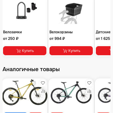
Велозамки
Велокорзины
Детские 
от 250 ₽
от 994 ₽
от 1 625 
Купить
Купить
Аналогичные товары
збранное
Избранное
Избранное
равнение
Сравнение
Сравнение