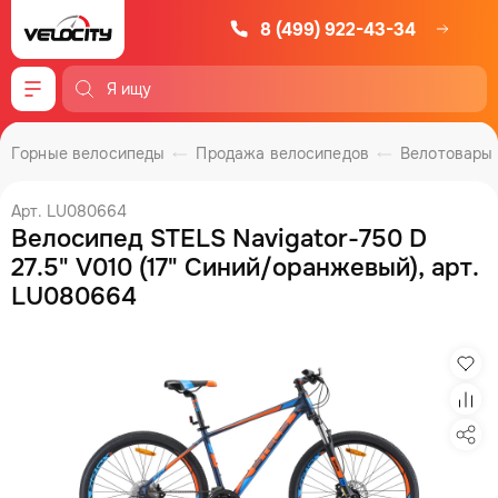
8 (499) 922-43-34
Меню
Горные велосипеды
Продажа велосипедов
Велотовары
Арт. LU080664
Велосипед STELS Navigator-750 D
27.5" V010 (17" Синий/оранжевый), арт.
LU080664
Изб
Сра
Под