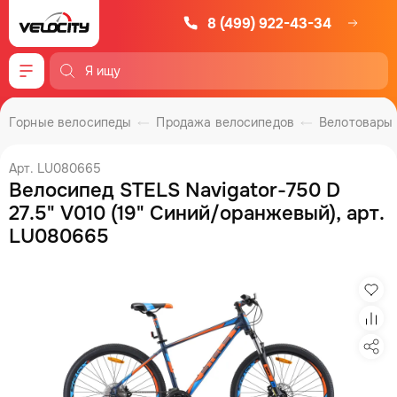
8 (499) 922-43-34
Меню
Горные велосипеды
Продажа велосипедов
Велотовары
Арт. LU080665
Велосипед STELS Navigator-750 D
27.5" V010 (19" Синий/оранжевый), арт.
LU080665
Изб
Сра
Под