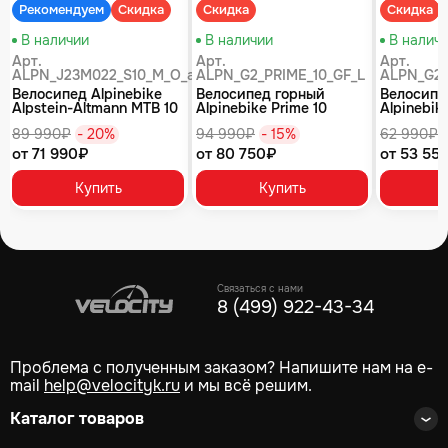
Рекомендуем
Скидка
Скидка
Скидка
В наличии
В наличии
В налич
Арт.
Арт.
Арт.
ALPN_J23M022_S10_M_O_air
ALPN_G2_PRIME_10_GF_L
ALPN_G2_
Велосипед Alpinebike
Велосипед горный
Велосипе
Alpstein-Altmann MTB 10
Alpinebike Prime 10
Alpinebike
air цвет оливковый
туманный зеленый
фиолетов
89 990₽
- 20%
94 990₽
- 15%
62 990₽
от 71 990₽
от 80 750₽
от 53 55
Купить
Купить
Связаться с нами
8 (499) 922-43-34
Проблема с полученным заказом? Напишите нам на e-
mail
help@velocityk.ru
и мы всё решим.
Каталог товаров