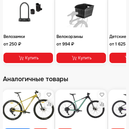
Велозамки
Велокорзины
Детские 
от 250 ₽
от 994 ₽
от 1 625 
Купить
Купить
Аналогичные товары
збранное
Избранное
Избранное
равнение
Сравнение
Сравнение