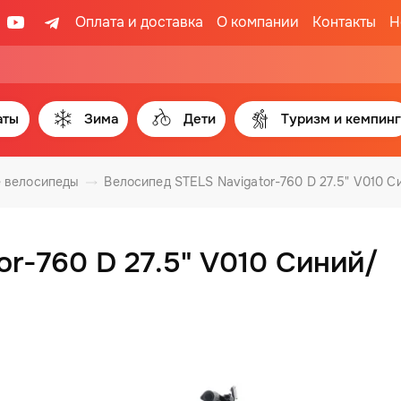
Оплата и доставка
О компании
Контакты
Н
аты
Зима
Дети
Туризм и кемпинг
 велосипеды
Велосипед STELS Navigator-760 D 27.5" V010 
r-760 D 27.5" V010 Синий/