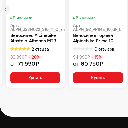
В наличии
В наличии
Арт.
Арт.
ALPN_J23M022_S10_M_O_air
ALPN_G2_PRIME_10_GF_L
Велосипед Alpinebike
Велосипед горный
Alpstein-Altmann MTB
Alpinebike Prime 10
10 air цвет оливковый
туманный зеленый
2 отзыва
0 отзывов
89 990₽
- 20%
94 990₽
- 15%
от 71 990₽
от 80 750₽
Купить
Купить