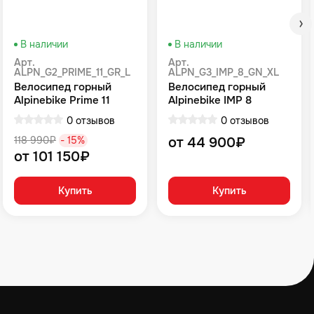
В наличии
В наличии
Арт.
Арт.
ALPN_G2_PRIME_11_GR_L
ALPN_G3_IMP_8_GN_XL
Велосипед горный
Велосипед горный
Alpinebike Prime 11
Alpinebike IMP 8
громовой серый
Зеленый
0 отзывов
0 отзывов
118 990₽
- 15%
от 44 900₽
от 101 150₽
Купить
Купить