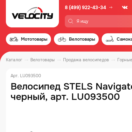
8 (499) 922-43-34
Мототовары
Велотовары
Самок
Каталог
Велотовары
Продажа велосипедов
Горные
Арт. LU093500
Велосипед STELS Navigato
черный, арт. LU093500