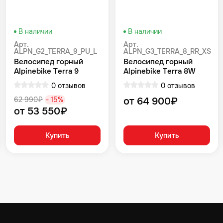
В наличии
В наличии
Арт.
Арт.
ALPN_G2_TERRA_9_PU_L
ALPN_G3_TERRA_8_RR_XS
Велосипед горный
Велосипед горный
Alpinebike Terra 9
Alpinebike Terra 8W
фиолетовый космос
Красный
0 отзывов
0 отзывов
62 990₽
- 15%
от 64 900₽
от 53 550₽
Купить
Купить