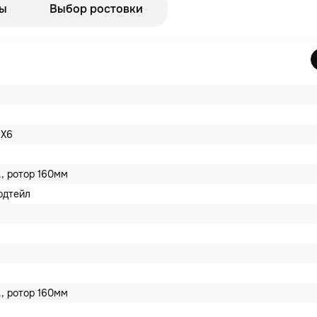
ы
Выбор ростовки
 X6
., ротор 160мм
рдтейл
., ротор 160мм