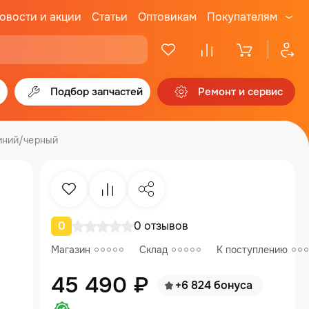
овости и акции
Статьи
Оптовикам
Покупателям
Подбор запчастей
Ремонт и сервис
Синий/черный
Избранное
Сравнение
Поделиться
0
0 отзывов
Магазин
Склад
К поступлению
45 490 ₽
+6 824 бонуса