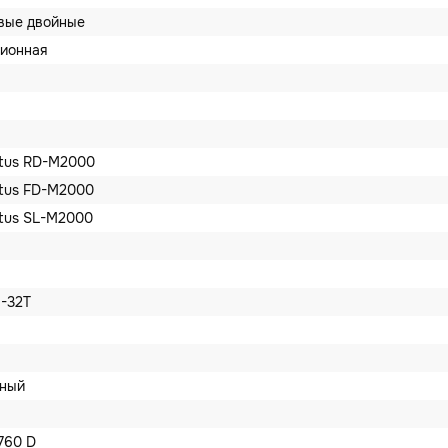
вые двойные
ионная
ltus RD-M2000
ltus FD-M2000
ltus SL-M2000
1-32Т
рный
760 D