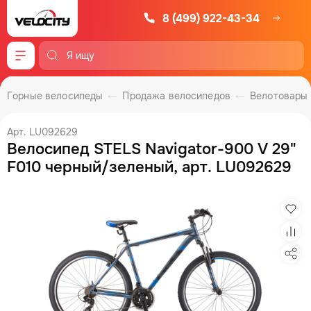
8 (499) 922-43-34
Меню
Горные велосипеды
Продажа велосипедов
Велотовары
Арт. LU092629
Велосипед STELS Navigator-900 V 29"
F010 черный/зеленый, арт. LU092629
Изб
Сра
Под