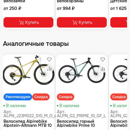
Велозамки
Велокорзины
Детские 
от 250 ₽
от 994 ₽
от 1 625 
Купить
Купить
Аналогичные товары
збранное
Избранное
Избранное
равнение
Сравнение
Сравнение
Рекомендуем
Скидка
Скидка
Скидка
В наличии
В наличии
В налич
Арт.
Арт.
Арт.
ALPN_J23M022_S10_M_O_air
ALPN_G2_PRIME_10_GF_L
ALPN_G2_
Велосипед Alpinebike
Велосипед горный
Велосипе
Alpstein-Altmann MTB 10
Alpinebike Prime 10
Alpinebike
air цвет оливковый
туманный зеленый
фиолетов