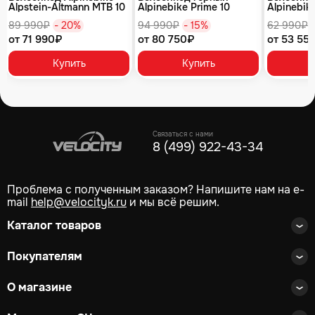
Alpstein-Altmann MTB 10
Alpinebike Prime 10
Alpinebike
air цвет оливковый
туманный зеленый
фиолетов
89 990₽
- 20%
94 990₽
- 15%
62 990₽
от 71 990₽
от 80 750₽
от 53 55
Купить
Купить
Связаться с нами
8 (499) 922-43-34
Проблема с полученным заказом? Напишите нам на e-
mail
help@velocityk.ru
и мы всё решим.
Каталог товаров
Покупателям
О магазине