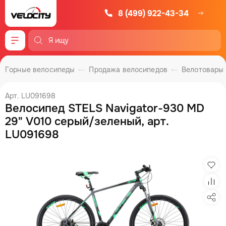
8 (499) 922-43-34
Меню
Горные велосипеды
Продажа велосипедов
Велотовары
Арт. LU091698
Велосипед STELS Navigator-930 MD
29" V010 серый/зеленый, арт.
LU091698
Изб
Сра
Под