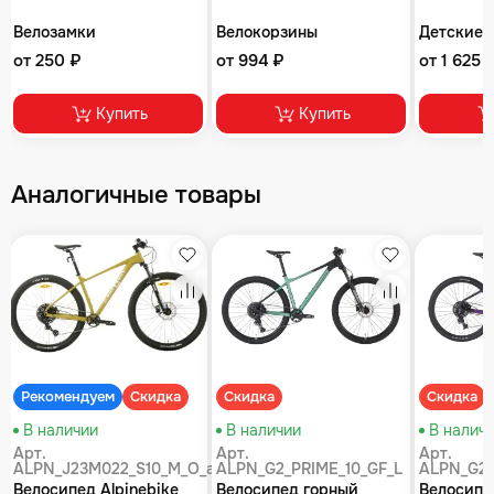
Велозамки
Велокорзины
Детские 
от 250 ₽
от 994 ₽
от 1 625 
Купить
Купить
Аналогичные товары
збранное
Избранное
Избранное
равнение
Сравнение
Сравнение
Рекомендуем
Скидка
Скидка
Скидка
В наличии
В наличии
В налич
Арт.
Арт.
Арт.
ALPN_J23M022_S10_M_O_air
ALPN_G2_PRIME_10_GF_L
ALPN_G2_
Велосипед Alpinebike
Велосипед горный
Велосипе