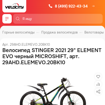
8 (499) 922-43-34
Меню
Горные велосипеды
Продажа велосипедов
Велотовары
Арт. 29AHD.ELEMEVO.20BK10
Велосипед STINGER 2021 29" ELEMENT
EVO черный MICROSHIFT, арт.
29AHD.ELEMEVO.20BK10
Изб
Сра
Под