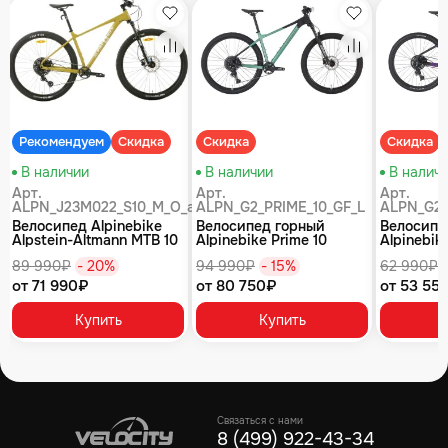
збранное
Избранное
Избранное
равнение
Сравнение
Сравнение
Рекомендуем
Скидка
Скидка
Скидка
В наличии
В наличии
В налич
Арт.
Арт.
Арт.
ALPN_J23M022_S10_M_O_air
ALPN_G2_PRIME_10_GF_L
ALPN_G2_
Велосипед Alpinebike
Велосипед горный
Велосипе
Alpstein-Altmann MTB 10
Alpinebike Prime 10
Alpinebike
air цвет оливковый
туманный зеленый
фиолетов
89 990₽
- 20%
94 990₽
- 15%
62 990₽
от 71 990₽
от 80 750₽
от 53 55
Купить
Купить
Связаться с нами
8 (499) 922-43-34