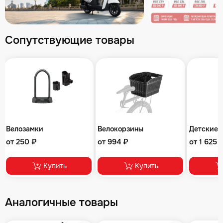
Сопутствующие товары
Велозамки
Велокорзины
Детские 
от 250 ₽
от 994 ₽
от 1 625 
Купить
Купить
Аналогичные товары