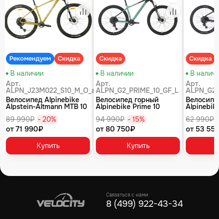
равнение
Сравнение
Сравнение
Рекомендуем
Скидка
Скидка
Скидка
В наличии
В наличии
В налич
Арт.
Арт.
Арт.
ALPN_J23M022_S10_M_O_air
ALPN_G2_PRIME_10_GF_L
ALPN_G2_
Велосипед Alpinebike
Велосипед горный
Велосипе
Alpstein-Altmann MTB 10
Alpinebike Prime 10
Alpinebike
air цвет оливковый
туманный зеленый
фиолетов
89 990₽
- 20%
94 990₽
- 15%
62 990₽
от 71 990₽
от 80 750₽
от 53 55
Купить
Купить
Связаться с нами
8 (499) 922-43-34