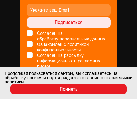
Подписаться
Согласен на
обработку
персональных данных
Ознакомлен с
политикой
конфиденциальности
Согласен на рассылку
информационных и рекламных
писем
Продолжая пользоваться сайтом, вы соглашаетесь на
обработку cookies и подтверждаете согласие с положениями
политики
Не является публичной офертой
© Все права защищены
1998
— 2026
Принять
Настоящий интернет-сайт носит информационный характер и ни при
каких условиях не является публичной офертой, которая определяется
положениями статьи 437 Гражданского кодекса РФ. Информация о
любых характеристиках товаров, указанных на сайте, может быть
изменена в одностороннем порядке и носит информационный характер.
Изображения товаров на любых фотографиях, представленных на