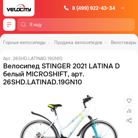
8 (499) 922-43-34
Меню
Горные велосипеды
Продажа велосипедов
Велотовары
Арт. 26SHD.LATINAD.19GN10
Велосипед STINGER 2021 LATINA D
белый MICROSHIFT, арт.
26SHD.LATINAD.19GN10
Изб
Сра
Под