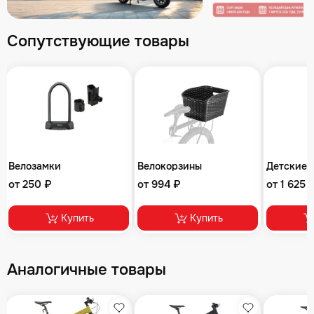
Сопутствующие товары
Велозамки
Велокорзины
Детские 
от 250 ₽
от 994 ₽
от 1 625 
Купить
Купить
Аналогичные товары
збранное
Избранное
Избранное