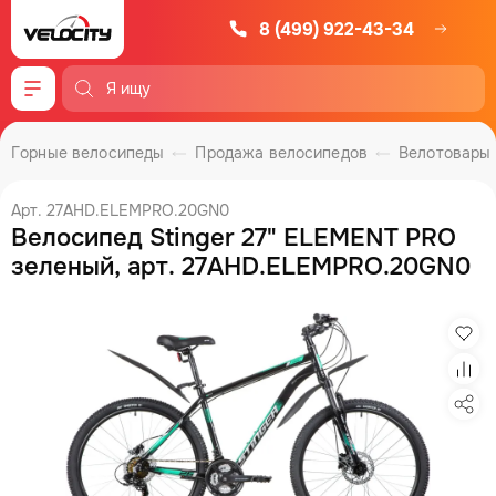
8 (499) 922-43-34
Меню
Горные велосипеды
Продажа велосипедов
Велотовары
Арт. 27AHD.ELEMPRO.20GN0
Велосипед Stinger 27" ELEMENT PRO
зеленый, арт. 27AHD.ELEMPRO.20GN0
Изб
Сра
Под