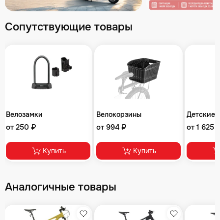
Сопутствующие товары
Велозамки
Велокорзины
Детские 
от 250 ₽
от 994 ₽
от 1 625 
Купить
Купить
Аналогичные товары
збранное
Избранное
Избранное