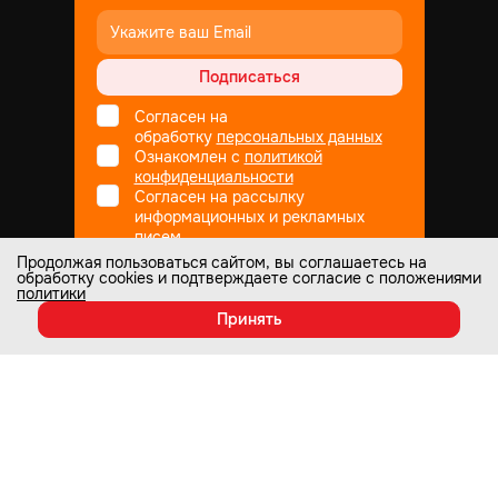
Подписаться
Согласен на
обработку
персональных данных
Ознакомлен с
политикой
конфиденциальности
Согласен на рассылку
информационных и рекламных
писем
Продолжая пользоваться сайтом, вы соглашаетесь на
обработку cookies и подтверждаете согласие с положениями
политики
Не является публичной офертой
© Все права защищены
1998
— 2026
Принять
Настоящий интернет-сайт носит информационный характер и ни при
каких условиях не является публичной офертой, которая определяется
положениями статьи 437 Гражданского кодекса РФ. Информация о
любых характеристиках товаров, указанных на сайте, может быть
изменена в одностороннем порядке и носит информационный характер.
Изображения товаров на любых фотографиях, представленных на