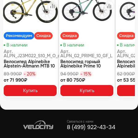
равнение
Сравнение
Сравнение
Рекомендуем
Скидка
Скидка
Скидка
В наличии
В наличии
В налич
Арт.
Арт.
Арт.
ALPN_J23M022_S10_M_O_air
ALPN_G2_PRIME_10_GF_L
ALPN_G2_
Велосипед Alpinebike
Велосипед горный
Велосипе
Alpstein-Altmann MTB 10
Alpinebike Prime 10
Alpinebike
air цвет оливковый
туманный зеленый
фиолетов
89 990₽
- 20%
94 990₽
- 15%
62 990₽
от 71 990₽
от 80 750₽
от 53 55
Купить
Купить
Связаться с нами
8 (499) 922-43-34