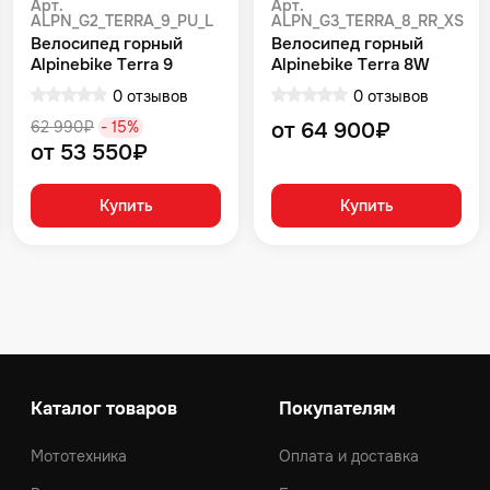
Арт.
Арт.
ALPN_G2_TERRA_9_PU_L
ALPN_G3_TERRA_8_RR_XS
Велосипед горный
Велосипед горный
Alpinebike Terra 9
Alpinebike Terra 8W
фиолетовый космос
Красный
0 отзывов
0 отзывов
62 990₽
- 15%
от 64 900₽
от 53 550₽
Купить
Купить
Каталог товаров
Покупателям
Мототехника
Оплата и доставка