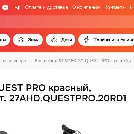
Оплата и доставка
О компании
Контакты
Н
аты
Зима
Дети
Туризм и кемпинг
 велосипеды
Велосипед STINGER 27" QUEST PRO красный, а
QUEST PRO красный,
рт. 27AHD.QUESTPRO.20RD1