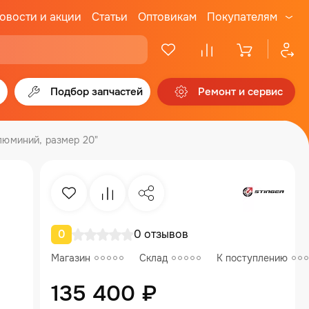
овости и акции
Статьи
Оптовикам
Покупателям
Подбор запчастей
Ремонт и сервис
люминий, размер 20"
Избранное
Сравнение
Поделиться
0
0 отзывов
Магазин
Склад
К поступлению
135 400 ₽