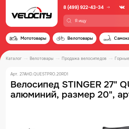
8 (499) 922-43-34
Мототовары
Велотовары
Самок
Каталог
Велотовары
Продажа велосипедов
Горные
Арт. 27AHD.QUESTPRO.20RD1
Велосипед STINGER 27" 
алюминий, размер 20", а