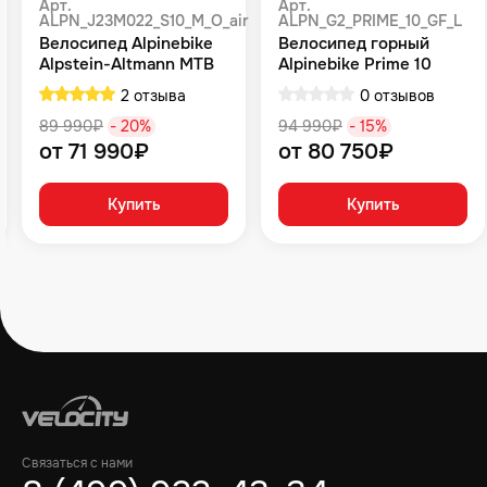
Арт.
Арт.
ALPN_J23M022_S10_M_O_air
ALPN_G2_PRIME_10_GF_L
Велосипед Alpinebike
Велосипед горный
Alpstein-Altmann MTB
Alpinebike Prime 10
10 air цвет оливковый
туманный зеленый
2 отзыва
0 отзывов
89 990₽
- 20%
94 990₽
- 15%
от 71 990₽
от 80 750₽
Купить
Купить
Связаться с нами