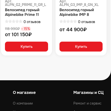
Арт.
Арт.
ALPN_G2_PRIME_11_GR_L
ALPN_G3_IMP_8_GN_XL
Велосипед горный
Велосипед горный
Alpinebike Prime 11
Alpinebike IMP 8
громовой серый
Зеленый
0 отзывов
0 отзывов
118 990₽
- 15%
от 44 900₽
от 101 150₽
Купить
Купить
О магазине
Магазины и СЦ
О компании
Ремонт и сервис