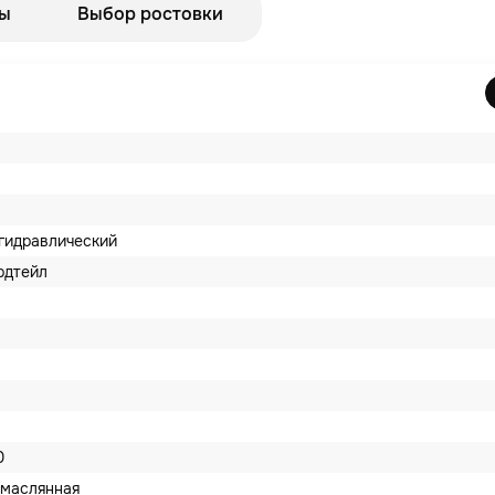
ы
Выбор ростовки
гидравлический
рдтейл
0
маслянная