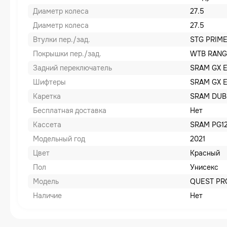
Диаметр колеса
27.5
Диаметр колеса
27.5
Втулки пер./зад.
STG PRIM
Покрышки пер./зад.
WTB RANG
Задний переключатель
SRAM GX 
Шифтеры
SRAM GX E
Каретка
SRAM DUB
Бесплатная доставка
Нет
Кассета
SRAM PG12
Модельный год
2021
Цвет
Красный
Пол
Унисекс
Модель
QUEST PR
Наличие
Нет