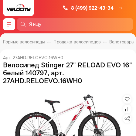
8 (499) 922-43-34
Меню
Горные велосипеды
Продажа велосипедов
Велотовары
Арт. 27AHD.RELOEVO.16WH0
Велосипед Stinger 27" RELOAD EVO 16"
белый 140797, арт.
27AHD.RELOEVO.16WH0
Изб
Сра
Под