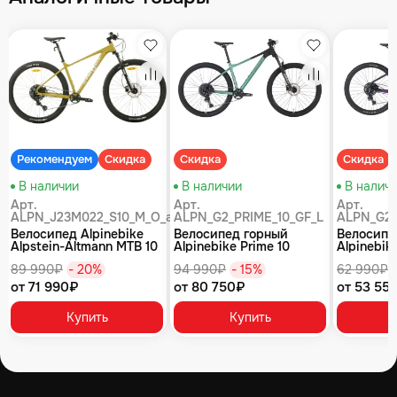
збранное
Избранное
Избранное
равнение
Сравнение
Сравнение
Рекомендуем
Скидка
Скидка
Скидка
В наличии
В наличии
В налич
Арт.
Арт.
Арт.
ALPN_J23M022_S10_M_O_air
ALPN_G2_PRIME_10_GF_L
ALPN_G2_
Велосипед Alpinebike
Велосипед горный
Велосипе
Alpstein-Altmann MTB 10
Alpinebike Prime 10
Alpinebike
air цвет оливковый
туманный зеленый
фиолетов
89 990₽
- 20%
94 990₽
- 15%
62 990₽
от 71 990₽
от 80 750₽
от 53 55
Купить
Купить