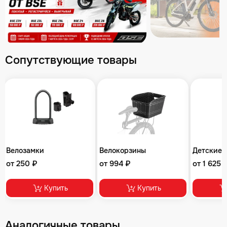
Сопутствующие товары
Велозамки
Велокорзины
Детские 
от 250 ₽
от 994 ₽
от 1 625 
Купить
Купить
Аналогичные товары