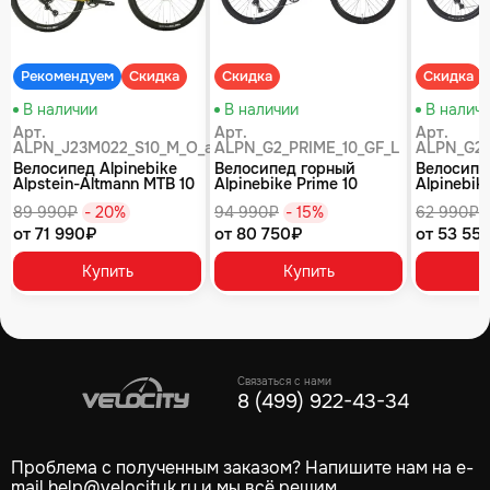
Рекомендуем
Скидка
Скидка
Скидка
В наличии
В наличии
В налич
Арт.
Арт.
Арт.
ALPN_J23M022_S10_M_O_air
ALPN_G2_PRIME_10_GF_L
ALPN_G2_
Велосипед Alpinebike
Велосипед горный
Велосипе
Alpstein-Altmann MTB 10
Alpinebike Prime 10
Alpinebike
air цвет оливковый
туманный зеленый
фиолетов
89 990₽
- 20%
94 990₽
- 15%
62 990₽
от 71 990₽
от 80 750₽
от 53 55
Купить
Купить
Связаться с нами
8 (499) 922-43-34
Проблема с полученным заказом? Напишите нам на e-
mail
help@velocityk.ru
и мы всё решим.