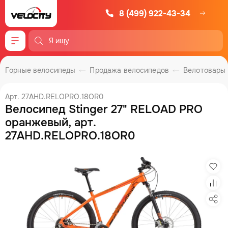
8 (499) 922-43-34
Меню
Горные велосипеды
Продажа велосипедов
Велотовары
Арт. 27AHD.RELOPRO.18OR0
Велосипед Stinger 27" RELOAD PRO
оранжевый, арт.
27AHD.RELOPRO.18OR0
Изб
Сра
Под