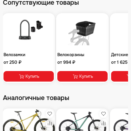
Сопутствующие товары
Велозамки
Велокорзины
Детские 
от 250 ₽
от 994 ₽
от 1 625 
Купить
Купить
Аналогичные товары
збранное
Избранное
Избранное
равнение
Сравнение
Сравнение