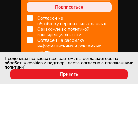
Подписаться
Согласен на
обработку
персональных данных
Ознакомлен с
политикой
конфиденциальности
Согласен на рассылку
информационных и рекламных
писем
Продолжая пользоваться сайтом, вы соглашаетесь на
обработку cookies и подтверждаете согласие с положениями
политики
Не является публичной офертой
© Все права защищены
1998
— 2026
Принять
Настоящий интернет-сайт носит информационный характер и ни при
каких условиях не является публичной офертой, которая определяется
положениями статьи 437 Гражданского кодекса РФ. Информация о
любых характеристиках товаров, указанных на сайте, может быть
изменена в одностороннем порядке и носит информационный характер.
Изображения товаров на любых фотографиях, представленных на
рекламных буклетах, акциях в меню, в каталоге и карточках товаров на
сайте, могут отличаться от оригиналов. Информация по ценам, может
отличаться от фактической, к моменту оформления заказа.