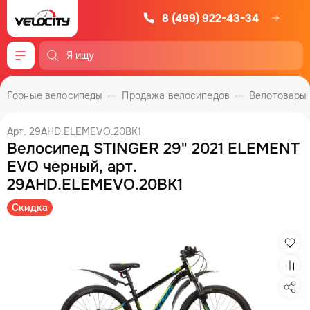
8 (499) 922-43-34
Меню
Горные велосипеды
Продажа велосипедов
Велотовары
Арт. 29AHD.ELEMEVO.20BK1
Велосипед STINGER 29" 2021 ELEMENT
EVO черный, арт.
29AHD.ELEMEVO.20BK1
Скидка
Изб
Сра
Под