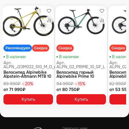
збранное
Избранное
Избранное
равнение
Сравнение
Сравнение
Рекомендуем
Скидка
Скидка
Скидка
В наличии
В наличии
В налич
Арт.
Арт.
Арт.
ALPN_J23M022_S10_M_O_air
ALPN_G2_PRIME_10_GF_L
ALPN_G2_
Велосипед Alpinebike
Велосипед горный
Велосипе
Alpstein-Altmann MTB 10
Alpinebike Prime 10
Alpinebike
air цвет оливковый
туманный зеленый
фиолетов
89 990₽
- 20%
94 990₽
- 15%
62 990₽
от 71 990₽
от 80 750₽
от 53 55
Купить
Купить
Связаться с нами