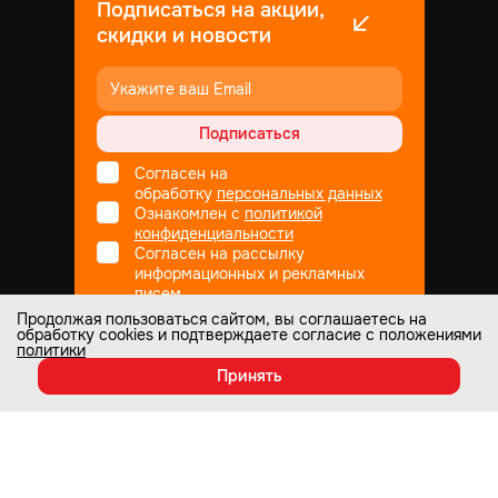
Подписаться на акции,
скидки и новости
Подписаться
Согласен на
обработку
персональных данных
Ознакомлен с
политикой
конфиденциальности
Согласен на рассылку
информационных и рекламных
писем
Продолжая пользоваться сайтом, вы соглашаетесь на
обработку cookies и подтверждаете согласие с положениями
политики
Не является публичной офертой
© Все права защищены
1998
— 2026
Принять
Настоящий интернет-сайт носит информационный характер и ни при
каких условиях не является публичной офертой, которая определяется
положениями статьи 437 Гражданского кодекса РФ. Информация о