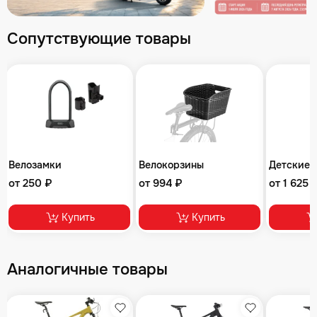
Сопутствующие товары
Велозамки
Велокорзины
Детские 
от 250 ₽
от 994 ₽
от 1 625 
Купить
Купить
Аналогичные товары
збранное
Избранное
Избранное