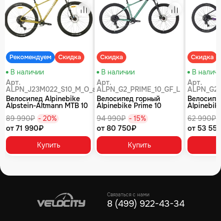
равнение
Сравнение
Сравнение
Рекомендуем
Скидка
Скидка
Скидка
В наличии
В наличии
В налич
Арт.
Арт.
Арт.
ALPN_J23M022_S10_M_O_air
ALPN_G2_PRIME_10_GF_L
ALPN_G2_
Велосипед Alpinebike
Велосипед горный
Велосипе
Alpstein-Altmann MTB 10
Alpinebike Prime 10
Alpinebike
air цвет оливковый
туманный зеленый
фиолетов
89 990₽
- 20%
94 990₽
- 15%
62 990₽
от 71 990₽
от 80 750₽
от 53 55
Купить
Купить
Связаться с нами
8 (499) 922-43-34