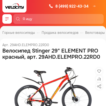
8 (499) 922-43-34
Меню
Горные велосипеды
Продажа велосипедов
Велотовары
Арт. 29AHD.ELEMPRO.22RD0
Велосипед Stinger 29" ELEMENT PRO
красный, арт. 29AHD.ELEMPRO.22RD0
Изб
Сра
Под