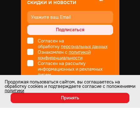
скидки и новости
Подписаться
Согласен на
обработку
персональных данных
Ознакомлен с
политикой
конфиденциальности
Согласен на рассылку
информационных и рекламных
писем
Продолжая пользоваться сайтом, вы соглашаетесь на
обработку cookies и подтверждаете согласие с положениями
политики
Не является публичной офертой
© Все права защищены
1998
— 2026
Принять
Настоящий интернет-сайт носит информационный характер и ни при
каких условиях не является публичной офертой, которая определяется
положениями статьи 437 Гражданского кодекса РФ. Информация о
любых характеристиках товаров, указанных на сайте, может быть
изменена в одностороннем порядке и носит информационный характер.