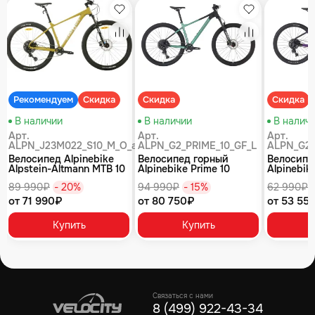
збранное
Избранное
Избранное
равнение
Сравнение
Сравнение
Рекомендуем
Скидка
Скидка
Скидка
В наличии
В наличии
В налич
Арт.
Арт.
Арт.
ALPN_J23M022_S10_M_O_air
ALPN_G2_PRIME_10_GF_L
ALPN_G2_
Велосипед Alpinebike
Велосипед горный
Велосипе
Alpstein-Altmann MTB 10
Alpinebike Prime 10
Alpinebike
air цвет оливковый
туманный зеленый
фиолетов
89 990₽
- 20%
94 990₽
- 15%
62 990₽
от 71 990₽
от 80 750₽
от 53 55
Купить
Купить
Связаться с нами
8 (499) 922-43-34