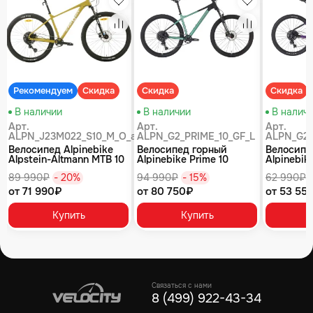
збранное
Избранное
Избранное
равнение
Сравнение
Сравнение
Рекомендуем
Скидка
Скидка
Скидка
В наличии
В наличии
В налич
Арт.
Арт.
Арт.
ALPN_J23M022_S10_M_O_air
ALPN_G2_PRIME_10_GF_L
ALPN_G2_
Велосипед Alpinebike
Велосипед горный
Велосипе
Alpstein-Altmann MTB 10
Alpinebike Prime 10
Alpinebike
air цвет оливковый
туманный зеленый
фиолетов
89 990₽
- 20%
94 990₽
- 15%
62 990₽
от 71 990₽
от 80 750₽
от 53 55
Купить
Купить
Связаться с нами
8 (499) 922-43-34