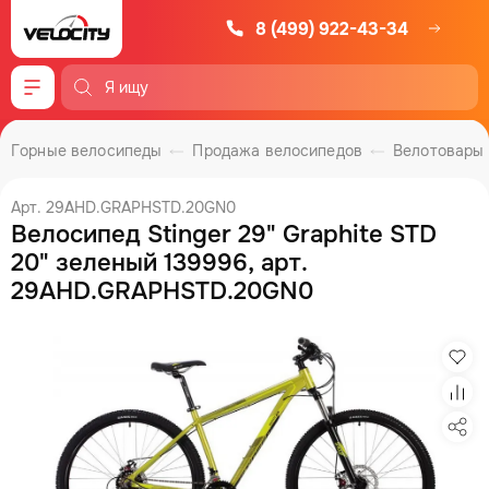
8 (499) 922-43-34
Меню
Горные велосипеды
Продажа велосипедов
Велотовары
Арт. 29AHD.GRAPHSTD.20GN0
Велосипед Stinger 29" Graphite STD
20" зеленый 139996, арт.
29AHD.GRAPHSTD.20GN0
Изб
Сра
Под