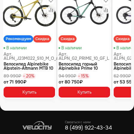
збранное
Избранное
Избранное
равнение
Сравнение
Сравнение
Рекомендуем
Скидка
Скидка
Скидка
В наличии
В наличии
В налич
Арт.
Арт.
Арт.
ALPN_J23M022_S10_M_O_air
ALPN_G2_PRIME_10_GF_L
ALPN_G2_
Велосипед Alpinebike
Велосипед горный
Велосипе
Alpstein-Altmann MTB 10
Alpinebike Prime 10
Alpinebike
air цвет оливковый
туманный зеленый
фиолетов
89 990₽
- 20%
94 990₽
- 15%
62 990₽
от 71 990₽
от 80 750₽
от 53 55
Купить
Купить
Связаться с нами
8 (499) 922-43-34