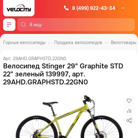
8 (499) 922-43-34
Меню
Горные велосипеды
Продажа велосипедов
Велотовары
Арт. 29AHD.GRAPHSTD.22GN0
Велосипед Stinger 29" Graphite STD
22" зеленый 139997, арт.
29AHD.GRAPHSTD.22GN0
Изб
Сра
Под