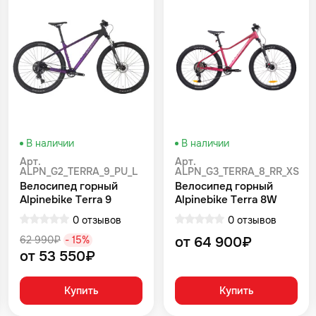
В наличии
В наличии
Арт.
Арт.
ALPN_G2_TERRA_9_PU_L
ALPN_G3_TERRA_8_RR_XS
Велосипед горный
Велосипед горный
Alpinebike Terra 9
Alpinebike Terra 8W
фиолетовый космос
Красный
0 отзывов
0 отзывов
62 990₽
- 15%
от 64 900₽
от 53 550₽
Купить
Купить