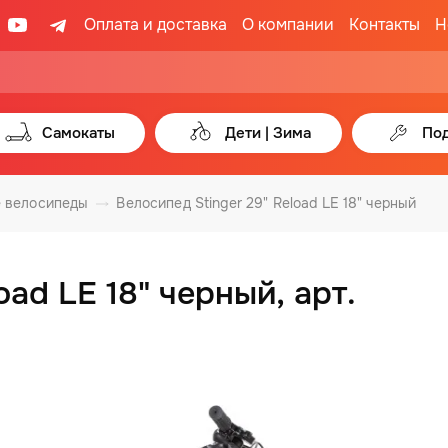
Оплата и доставка
О компании
Контакты
Н
Самокаты
Дети | Зима
Под
 велосипеды
Велосипед Stinger 29" Reload LE 18" черный
oad LE 18" черный, арт.