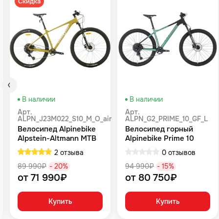
Скидка
В наличии
В наличии
Арт.
Арт.
ALPN_J23M022_S10_M_O_air
ALPN_G2_PRIME_10_GF_L
Велосипед Alpinebike
Велосипед горный
Alpstein-Altmann MTB
Alpinebike Prime 10
10 air цвет оливковый
туманный зеленый
2 отзыва
0 отзывов
89 990₽
- 20%
94 990₽
- 15%
от 71 990₽
от 80 750₽
Купить
Купить