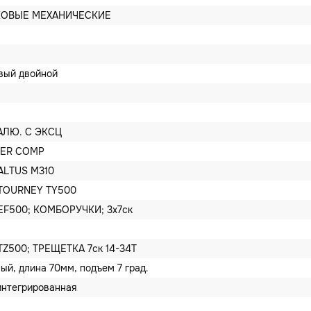
КОВЫЕ МЕХАНИЧЕСКИЕ
вый двойной
 АЛЮ. С ЭКСЦ
GER COMP
ALTUS M310
TOURNEY TY500
EF500; КОМБОРУЧКИ; 3x7ск
Z500; ТРЕЩЕТКА 7ск 14-34T
ый, длина 70мм, подъем 7 град.
интегрированная