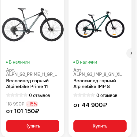
В наличии
В наличии
Арт.
Арт.
ALPN_G2_PRIME_11_GR_L
ALPN_G3_IMP_8_GN_XL
Велосипед горный
Велосипед горный
Alpinebike Prime 11
Alpinebike IMP 8
громовой серый
Зеленый
0 отзывов
0 отзывов
118 990₽
- 15%
от 44 900₽
от 101 150₽
Купить
Купить