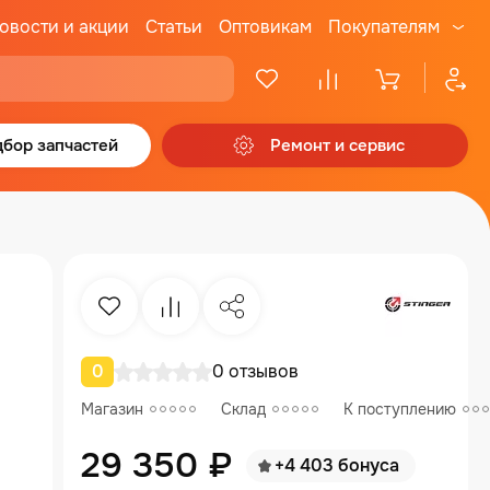
овости и акции
Статьи
Оптовикам
Покупателям
бор запчастей
Ремонт и сервис
Избранное
Сравнение
Поделиться
0
0 отзывов
Магазин
Склад
К поступлению
29 350 ₽
+4 403 бонуса