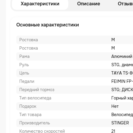
Характеристики
Описание
Отзыв
Основные характеристики
Ростовка
M
Ростовка
M
Рама
Алюминий 
Руль
STG, диам
Цепь
TAYA TS-8
Педали
FEIMIN FP
Передний тормоз
STG; ДИС
Тип велосипеда
Горный ха
Подарок
Нет
Тип товара
Велосипед
Производитель
STINGER
Количество скоростей
21