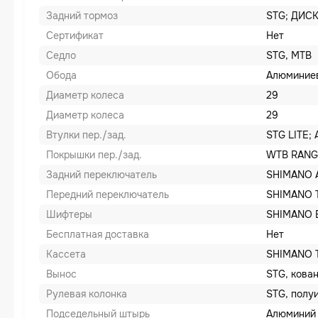
Задний тормоз
STG; ДИС
Сертификат
Нет
Седло
STG, MTB
Обода
Алюминие
Диаметр колеса
29
Диаметр колеса
29
Втулки пер./зад.
STG LITE;
Покрышки пер./зад.
WTB RAN
Задний переключатель
SHIMANO 
Передний переключатель
SHIMANO 
Шифтеры
SHIMANO 
Бесплатная доставка
Нет
Кассета
SHIMANO T
Вынос
STG, кован
Рулевая колонка
STG, полу
Подседельный штырь
Алюминий