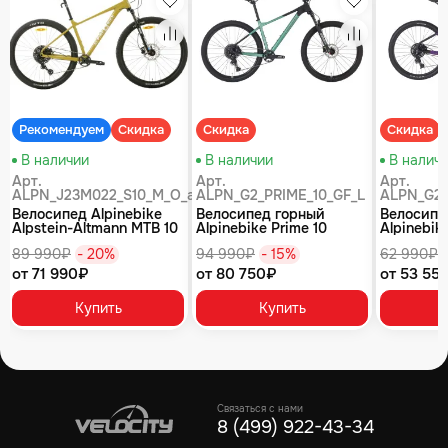
збранное
Избранное
Избранное
равнение
Сравнение
Сравнение
Рекомендуем
Скидка
Скидка
Скидка
В наличии
В наличии
В налич
Арт.
Арт.
Арт.
ALPN_J23M022_S10_M_O_air
ALPN_G2_PRIME_10_GF_L
ALPN_G2_
Велосипед Alpinebike
Велосипед горный
Велосипе
Alpstein-Altmann MTB 10
Alpinebike Prime 10
Alpinebike
air цвет оливковый
туманный зеленый
фиолетов
89 990₽
- 20%
94 990₽
- 15%
62 990₽
от 71 990₽
от 80 750₽
от 53 55
Купить
Купить
Связаться с нами
8 (499) 922-43-34