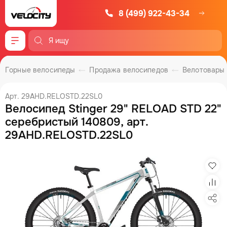
8 (499) 922-43-34
Меню
Горные велосипеды
Продажа велосипедов
Велотовары
Арт. 29AHD.RELOSTD.22SL0
Велосипед Stinger 29" RELOAD STD 22"
серебристый 140809, арт.
29AHD.RELOSTD.22SL0
Изб
Сра
Под