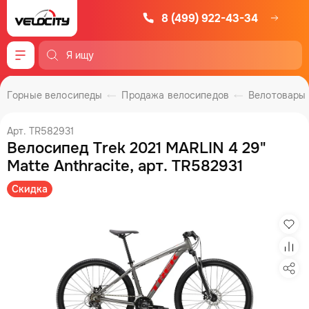
8 (499) 922-43-34
Меню
Горные велосипеды
Продажа велосипедов
Велотовары
Арт. TR582931
Велосипед Trek 2021 MARLIN 4 29"
Matte Anthracite, арт. TR582931
Скидка
Изб
Сра
Под