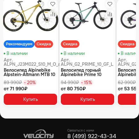
збранное
Избранное
Избранное
равнение
Сравнение
Сравнение
Рекомендуем
Скидка
Скидка
Скидка
В наличии
В наличии
В налич
Арт.
Арт.
Арт.
ALPN_J23M022_S10_M_O_air
ALPN_G2_PRIME_10_GF_L
ALPN_G2_
Велосипед Alpinebike
Велосипед горный
Велосипе
Alpstein-Altmann MTB 10
Alpinebike Prime 10
Alpinebike
air цвет оливковый
туманный зеленый
фиолетов
89 990₽
- 20%
94 990₽
- 15%
62 990₽
от 71 990₽
от 80 750₽
от 53 55
Купить
Купить
Связаться с нами
8 (499) 922-43-34