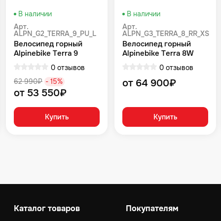
В наличии
В наличии
Арт.
Арт.
ALPN_G2_TERRA_9_PU_L
ALPN_G3_TERRA_8_RR_XS
Велосипед горный
Велосипед горный
Alpinebike Terra 9
Alpinebike Terra 8W
фиолетовый космос
Красный
0 отзывов
0 отзывов
62 990₽
- 15%
от 64 900₽
от 53 550₽
Купить
Купить
Каталог товаров
Покупателям