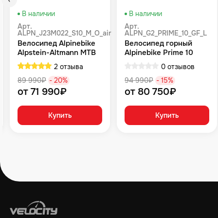
В наличии
В наличии
Арт.
Арт.
ALPN_J23M022_S10_M_O_air
ALPN_G2_PRIME_10_GF_L
Велосипед Alpinebike
Велосипед горный
Alpstein-Altmann MTB
Alpinebike Prime 10
10 air цвет оливковый
туманный зеленый
2 отзыва
0 отзывов
89 990₽
- 20%
94 990₽
- 15%
от 71 990₽
от 80 750₽
Купить
Купить