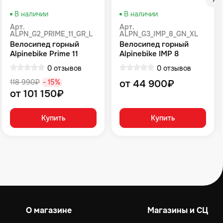
В наличии
В наличии
Арт.
Арт.
ALPN_G2_PRIME_11_GR_L
ALPN_G3_IMP_8_GN_XL
Велосипед горный
Велосипед горный
Alpinebike Prime 11
Alpinebike IMP 8
громовой серый
Зеленый
0 отзывов
0 отзывов
118 990₽
- 15%
от 44 900₽
от 101 150₽
Купить
Купить
О магазине
Магазины и СЦ