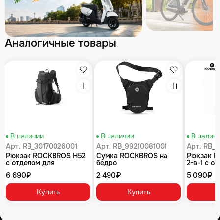
Аналогичные товары
збранное
Избранное
Избранное
равнение
Сравнение
Сравнение
В наличии
В наличии
В налич
Арт. RB_30170026001
Арт. RB_99210081001
Арт. RB_3
Рюкзак ROCKBROS H52
Сумка ROCKBROS на
Рюкзак 
с отделом для
бедро
2-в-1 с о
гидратора до 2 л, объем
гидратор
6 690₽
2 490₽
5 090₽
17 л; черный
гермомеш
л; черно
Купить
Купить