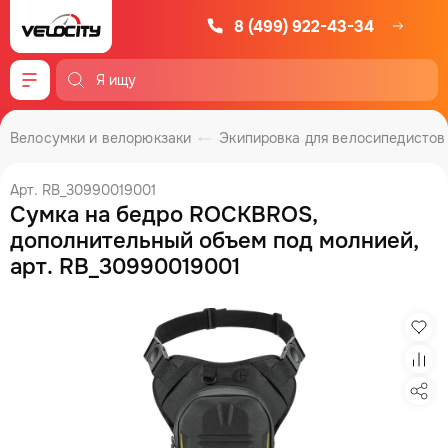
8 (499) 922-43-34
Меню
Велосумки и велорюкзаки
Экипировка для велосипедистов
Арт. RB_30990019001
Сумка на бедро ROCKBROS,
дополнительный объем под молнией,
арт. RB_30990019001
Изб
Сра
Под