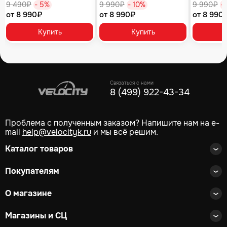
9 490₽
- 5%
9 990₽
- 10%
9 990₽
-
матовый
от 8 990₽
от 8 990₽
от 8 990
Купить
Купить
Связаться с нами
8 (499) 922-43-34
Проблема с полученным заказом? Напишите нам на e-
mail
help@velocityk.ru
и мы всё решим.
Каталог товаров
Покупателям
О магазине
Магазины и СЦ