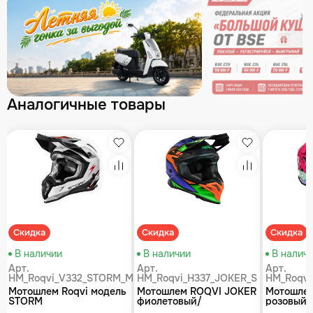
Аналогичные товары
збранное
Избранное
Избранное
равнение
Сравнение
Сравнение
Скидка
Скидка
Скидка
В наличии
В наличии
В налич
Арт.
Арт.
Арт.
HM_Roqvi_V332_STORM_M
HM_Roqvi_H337_JOKER_S
HM_Roqvi
Мотошлем Roqvi модель
Мотошлем ROQVI JOKER
Мотошле
STORM
фиолетовый/
розовый/
оранжевый/зеленый
глянцевы