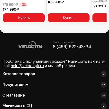
86 990₽
189 990₽
серый
179 990₽
- 3%
69 990₽
174 990₽
Купить
Купить
Связаться с нами
8 (499) 922-43-34
Проблема с полученным заказом? Напишите нам на e-
mail
help@velocityk.ru
и мы всё решим.
Каталог товаров
Покупателям
О магазине
Магазины и СЦ