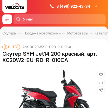
8 (499) 922-43-34
Меню
Скутеры
Продажа мототехники
Мототовары
Каталог
Арт. XC20W2-EU-RD-R-010CA
С ПТС
Скутер SYM Jet14 200 красный, арт.
XC20W2-EU-RD-R-010CA
Изб
Сра
Под