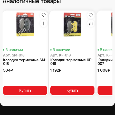
Аналогичные товары
збранное
Избранное
Избранное
равнение
Сравнение
Сравнение
В наличии
В наличии
В налич
Арт. SM-018
Арт. KF-018
Арт. KF-0
Колодки тормозные SM-
Колодки тормозные KF-
Колодки 
018
018
007
504₽
1 192₽
1 008₽
Купить
Купить