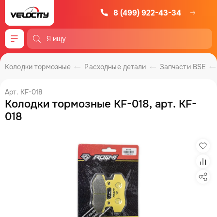
8 (499) 922-43-34
Меню
Колодки тормозные
Расходные детали
Запчасти BSE
Арт. KF-018
Колодки тормозные KF-018, арт. KF-
018
Изб
Сра
Под