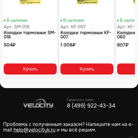
В наличии
В наличии
В налич
Арт. SM-018
Арт. KF-007
Арт. KF-
Колодки тормозные SM-
Колодки тормозные KF-
Колодки 
018
007
060
504₽
1 008₽
807₽
Купить
Купить
Связаться с нами
8 (499) 922-43-34
Проблема с полученным заказом? Напишите нам на e-
mail
help@velocityk.ru
и мы всё решим.