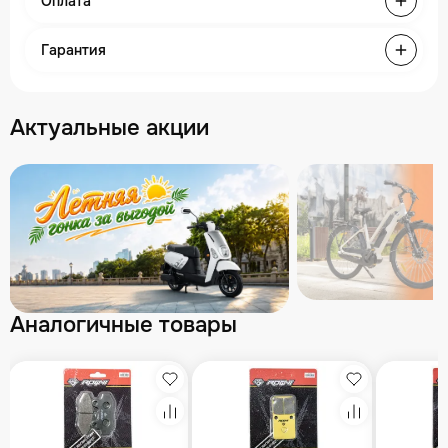
Оплата
Гарантия
Актуальные акции
Аналогичные товары
збранное
Избранное
Избранное
равнение
Сравнение
Сравнение