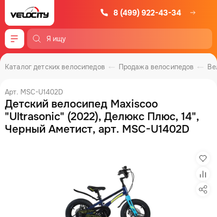
8 (499) 922-43-34
Меню
Каталог детских велосипедов
Продажа велосипедов
Ве
Арт. MSC-U1402D
Детский велосипед Maxiscoo
"Ultrasonic" (2022), Делюкс Плюс, 14",
Черный Аметист, арт. MSC-U1402D
Изб
Сра
Под