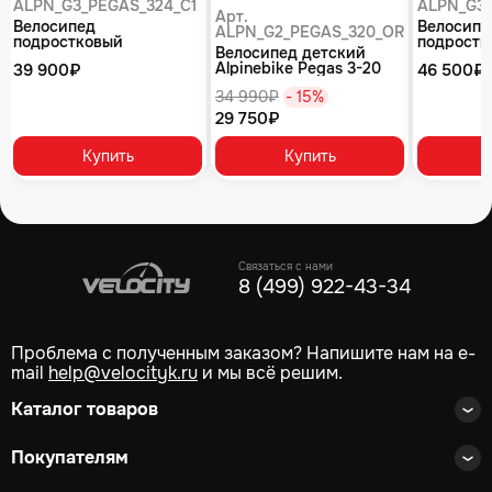
ALPN_G3_PEGAS_324_C1
ALPN_G3_
Арт.
Велосипед
Велосипе
ALPN_G2_PEGAS_320_OR
подростковый
подростк
Велосипед детский
Alpinebike Pegas 3-24,
Alpinebik
Alpinebike Pegas 3-20
39 900₽
46 500₽
один размер, цвет
один раз
рассветный оранжевый
Серый
Зеленый
34 990₽
- 15%
29 750₽
Купить
Купить
Связаться с нами
8 (499) 922-43-34
Проблема с полученным заказом? Напишите нам на e-
mail
help@velocityk.ru
и мы всё решим.
Каталог товаров
Покупателям