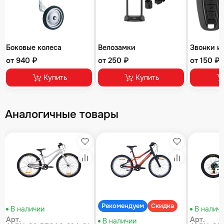
Боковые колеса
Велозамки
Звонки и
от 940 ₽
от 250 ₽
от 150 ₽
Купить
Купить
Аналогичные товары
збранное
Избранное
Избранное
равнение
Сравнение
Сравнение
Рекомендуем
Скидка
В наличии
В налич
Арт.
Арт.
В наличии