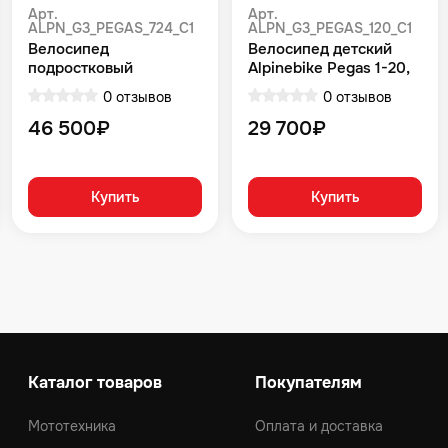
Арт.
Арт.
ALPN_G3_PEGAS_724_C1
ALPN_G3_PEGAS_120_C1
Велосипед
Велосипед детский
подростковый
Alpinebike Pegas 1-20,
Alpinebike Pegas 7-24,
один размер, цвет
0 отзывов
0 отзывов
один размер, цвет
Синий
Зеленый
46 500₽
29 700₽
Купить
Купить
Каталог товаров
Покупателям
Мототехника
Оплата и доставка