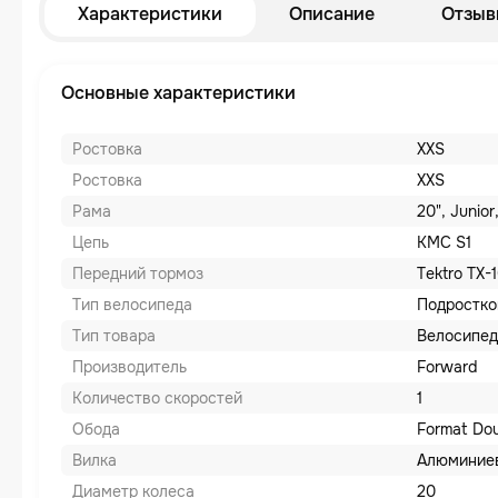
Характеристики
Описание
Отзыв
Основные характеристики
Ростовка
XXS
Ростовка
XXS
Рама
20", Junio
Цепь
KMC S1
Передний тормоз
Tektro TX-
Тип велосипеда
Подростк
Тип товара
Велосипед
Производитель
Forward
Количество скоростей
1
Обода
Format Dou
Вилка
Алюминиев
Диаметр колеса
20