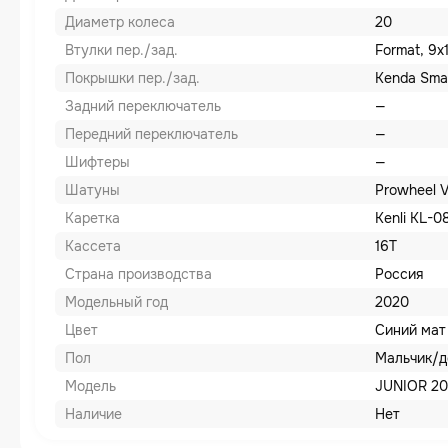
Диаметр колеса
20
Втулки пер./зад.
Format, 9x
Покрышки пер./зад.
Kenda Small
Задний переключатель
—
Передний переключатель
—
Шифтеры
—
Шатуны
Prowheel V
Каретка
Kenli KL-0
Кассета
16T
Страна производства
Россия
Модельный год
2020
Цвет
Синий мат
Пол
Мальчик/д
Модель
JUNIOR 20
Наличие
Нет