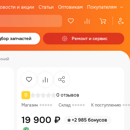
овости и акции
Статьи
Оптовикам
Покупателям
бор запчастей
Ремонт и сервис
иний
Избранное
Сравнение
Поделиться
0
0 отзывов
Магазин
Склад
К поступлению
19 900 ₽
+2 985 бонусов