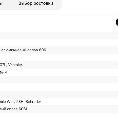
ы
Выбор ростовки
r, алюминиевый сплав 6061
107L, V-brake
овый
ble Wall, 28Н, Schrader
ый сплав 6061