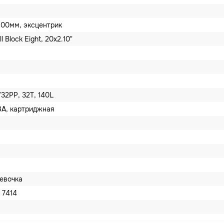
100мм, эксцентрик
 Block Eight, 20x2.10"
32PP, 32T, 140L
8A, картриджная
евочка
 7414