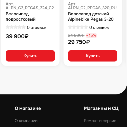
Арт.
Арт.
ALPN_G3_PEGAS_324_C2
ALPN_G2_PEGAS_320_PU
Велосипед
Велосипед детский
подростковый
Alpinebike Pegas 3-20
Alpinebike Pegas 3-24,
фиолетовый космос
0 отзывов
0 отзывов
один размер, цвет
Фиолетовый
39 900₽
34 990₽
- 15%
29 750₽
Купить
Купить
О магазине
Магазины и СЦ
О компании
Ремонт и сервис