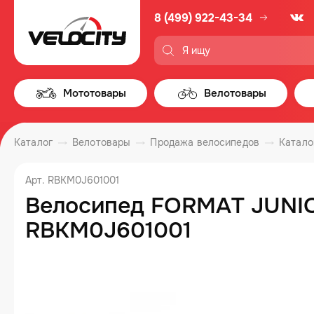
8 (499) 922-43-34
Мототовары
Велотовары
Каталог
Велотовары
Продажа велосипедов
Катало
Арт. RBKM0J601001
Велосипед FORMAT JUNIOR
RBKM0J601001