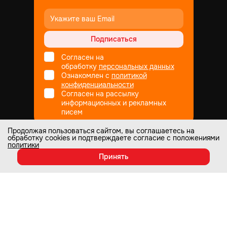
Подписаться
Согласен на
обработку
персональных данных
Ознакомлен с
политикой
конфиденциальности
Согласен на рассылку
информационных и рекламных
писем
Продолжая пользоваться сайтом, вы соглашаетесь на
обработку cookies и подтверждаете согласие с положениями
Не является публичной офертой
политики
© Все права защищены
1998
— 2026
Принять
Настоящий интернет-сайт носит информационный характер и ни при
каких условиях не является публичной офертой, которая определяется
положениями статьи 437 Гражданского кодекса РФ. Информация о
любых характеристиках товаров, указанных на сайте, может быть
изменена в одностороннем порядке и носит информационный характер.
Изображения товаров на любых фотографиях, представленных на