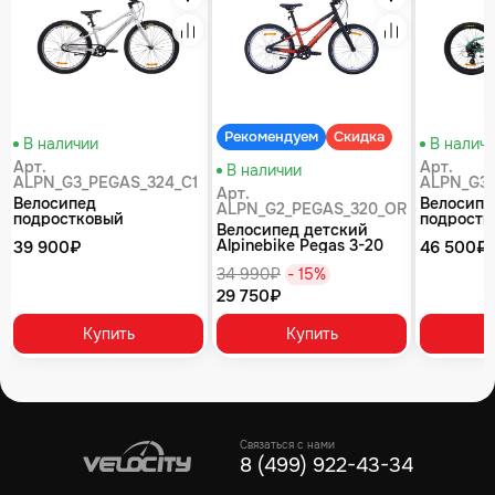
збранное
Избранное
Избранное
равнение
Сравнение
Сравнение
Рекомендуем
Скидка
В наличии
В налич
Арт.
Арт.
В наличии
ALPN_G3_PEGAS_324_C1
ALPN_G3_
Арт.
Велосипед
Велосипе
ALPN_G2_PEGAS_320_OR
подростковый
подростк
Велосипед детский
Alpinebike Pegas 3-24,
Alpinebik
Alpinebike Pegas 3-20
39 900₽
46 500₽
один размер, цвет
один раз
рассветный оранжевый
Серый
Зеленый
34 990₽
- 15%
29 750₽
Купить
Купить
Связаться с нами
8 (499) 922-43-34